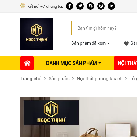
Kết nối với chúng tôi:
Sản phẩm đã xem
Sả
DANH MỤC SẢN PHẨM
NỘI THẤ
Phụ kiện Nội thất
Dự án thi công
Báo giá 
Trang chủ
Sản phẩm
Nội thất phòng khách
Tủ 
Ổ khóa tủ
Phụ kiện nội thất khác
Máy hút mùi
Vòi rửa nhà bếp
Phụ kiện tủ áo
Phụ kiện tủ bếp trên
Thùng đựng gạo