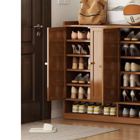
Bếp từ-Bếp hồng ngoại
Chậu rửa bát
Ray trượt – bản lề – tay nắm cửa
Phụ kiện tủ bếp dưới
Giá để bát đĩa đa năng
Giá để dao thớt
Kệ để chất tẩy rửa
Kệ gia vị
Kệ góc liên hoàn