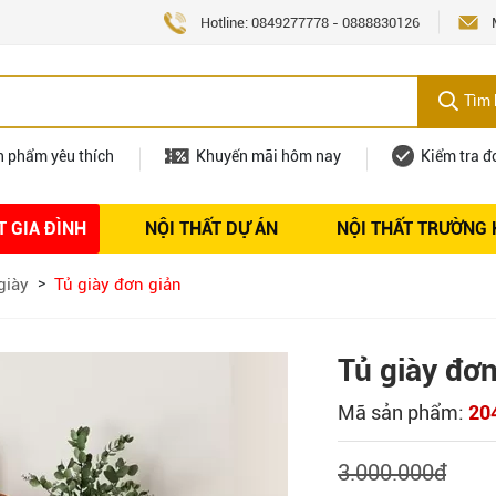
Hotline:
0849277778
-
0888830126
Tìm 
n phẩm yêu thích
Khuyến mãi hôm nay
Kiểm tra đ
T GIA ĐÌNH
NỘI THẤT DỰ ÁN
NỘI THẤT TRƯỜNG
Nội thất
Tuyển dụng
giày
Tủ giày đơn giản
Tủ giày đơn
Mã sản phẩm:
20
3.000.000
đ