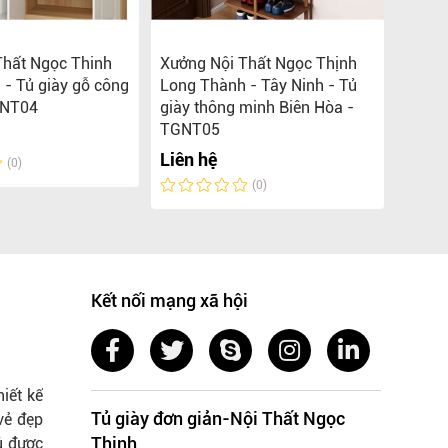
Thất Ngọc Thinh
Xưởng Nội Thất Ngọc Thịnh
Xưởng
- Tủ giày gỗ công
Long Thành - Tây Ninh - Tủ
Long 
GNT04
giày thông minh Biên Hòa -
Hòa 
TGNT05
Liên 
Liên hệ
(0)
(0)
Kết nối mạng xã hội
iết kế
Tủ giày đơn giản-Nội Thất Ngọc
vẻ đẹp
Thịnh
ủ được