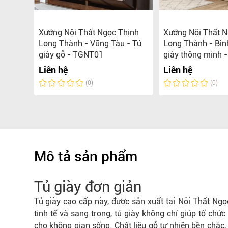
hịnh
Xưởng Nội Thất Ngọc Thịnh
Xưởng Nội Thất N
- Tủ
Long Thành - Vũng Tàu - Tủ
Long Thành - Bìn
TGNT13
giày gỗ - TGNT01
giày thông minh 
Liên hệ
Liên hệ
(0)
(0)
Mô tả sản phẩm
Tủ giày đơn giản
Tủ giày
cao cấp này, được sản xuất tại Nội Thất Ngọc
tinh tế và sang trọng, tủ giày không chỉ giúp tổ c
cho không gian sống. Chất liệu gỗ tự nhiên bền chắc,