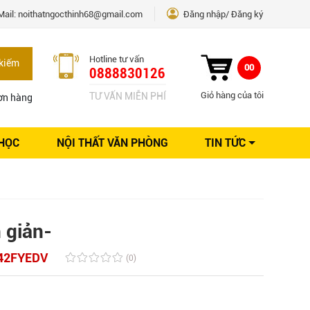
Mail:
noithatngocthinh68@gmail.com
Đăng nhập
Đăng ký
Hotline tư vấn
kiếm
00
0888830126
Giỏ hàng của tôi
TƯ VẤN MIỄN PHÍ
ơn hàng
 HỌC
NỘI THẤT VĂN PHÒNG
TIN TỨC
Kinh nghiệm Nội thất
Sáng tạo
Ý tưởng trang trí
Giải pháp thiết kế
 giản-
42FYEDV
(0)