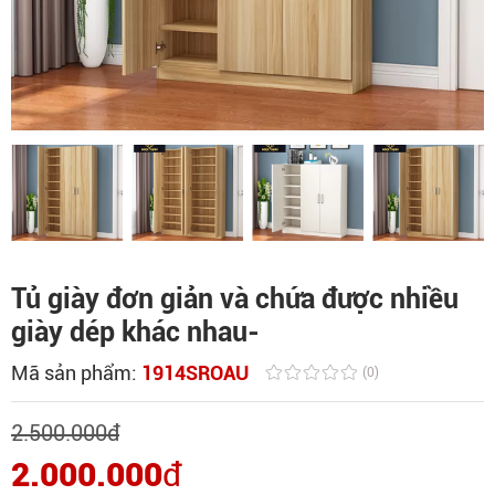
Tủ giày đơn giản và chứa được nhiều
giày dép khác nhau-
Mã sản phẩm:
1914SROAU
(0)
2.500.000
đ
2.000.000
đ