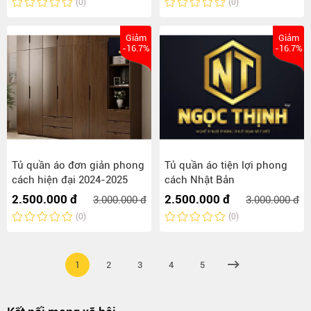
(0)
(0)
Giảm
Giảm
-16.7%
-16.7%
Tủ quần áo đơn giản phong
Tủ quần áo tiện lợi phong
cách hiện đại 2024-2025
cách Nhật Bản
2.500.000 đ
2.500.000 đ
3.000.000 đ
3.000.000 đ
(0)
(0)
1
2
3
4
5