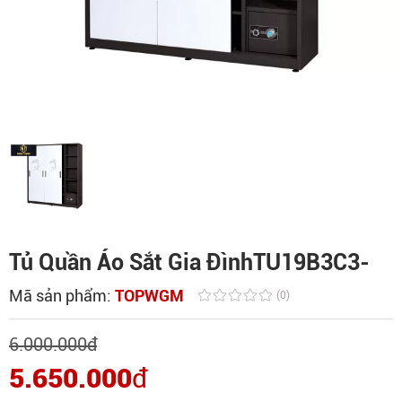
Tủ Quần Áo Sắt Gia ĐìnhTU19B3C3-
Mã sản phẩm:
TOPWGM
(0)
6.000.000
đ
5.650.000
đ