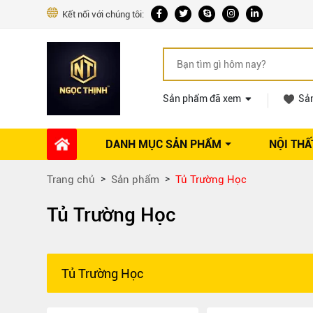
Kết nối với chúng tôi:
Sản phẩm đã xem
Sả
DANH MỤC SẢN PHẨM
NỘI THẤ
Phụ kiện Nội thất
Dự án thi công
Báo giá 
Trang chủ
Sản phẩm
Tủ Trường Học
Ổ khóa tủ
Phụ kiện nội thất khác
Tủ Trường Học
Máy hút mùi
Vòi rửa nhà bếp
Phụ kiện tủ áo
Tủ Trường Học
Phụ kiện tủ bếp trên
Thùng đựng gạo