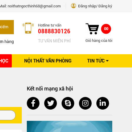
Mail:
noithatngocthinh68@gmail.com
Đăng nhập
Đăng ký
Hotline tư vấn
kiếm
00
0888830126
Giỏ hàng của tôi
TƯ VẤN MIỄN PHÍ
ơn hàng
 HỌC
NỘI THẤT VĂN PHÒNG
TIN TỨC
Kinh nghiệm Nội thất
Sáng tạo
Ý tưởng trang trí
Kết nối mạng xã hội
Giải pháp thiết kế