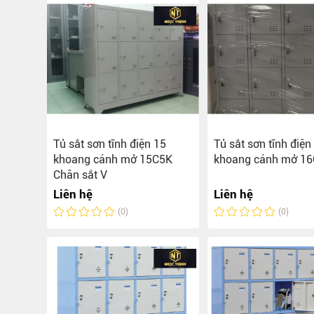
Bếp từ-Bếp hồng ngoại
Chậu rửa bát
Ray trượt – bản lề – tay nắm cửa
Phụ kiện tủ bếp dưới
Giá để bát đĩa đa năng
Giá để dao thớt
Kệ để chất tẩy rửa
Tủ sắt sơn tĩnh điện 15
Tủ sắt sơn tĩnh điện
Kệ gia vị
khoang cánh mở 15C5K
khoang cánh mở 1
Kệ góc liên hoàn
Chân sắt V
Liên hệ
Liên hệ
(0)
(0)