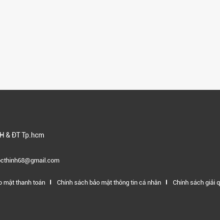
H & ĐT Tp.hcm
gocthinh68@gmail.com
o mật thanh toán
Chính sách bảo mật thông tin cá nhân
Chính sách giải q