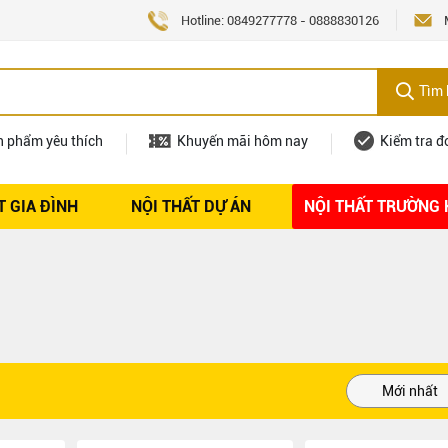
Hotline:
0849277778
-
0888830126
Tìm 
n phẩm yêu thích
Khuyến mãi hôm nay
Kiểm tra đ
T GIA ĐÌNH
NỘI THẤT DỰ ÁN
NỘI THẤT TRƯỜNG
Nội thất
Tuyển dụng