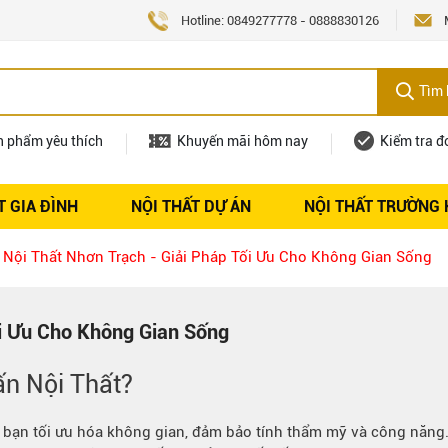
Hotline:
0849277778
-
0888830126
Tìm 
n phẩm yêu thích
Khuyến mãi hôm nay
Kiểm tra đ
T GIA ĐÌNH
NỘI THẤT DỰ ÁN
NỘI THẤT TRƯỜNG
Nội thất
Tuyển dụng
 Nội Thất Nhơn Trạch - Giải Pháp Tối Ưu Cho Không Gian Sống
ối Ưu Cho Không Gian Sống
ấn Nội Thất?
p bạn tối ưu hóa không gian, đảm bảo tính thẩm mỹ và công năng