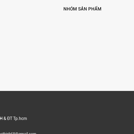
NHÓM SẢN PHẨM
H & ĐT Tp.hcm
gocthinh68@gmail.com