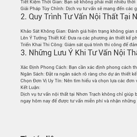
Tiết Kiệm Thời Gian: Bạn sẽ không phải mất nhiều thời 
Bếp từ-Bếp hồng ngoại
Giải Pháp Tùy Chỉnh: Dịch vụ tư vấn sẽ mang đến các gi
Chậu rửa bát
2. Quy Trình Tư Vấn Nội Thất Tại 
Ray trượt – bản lề – tay nắm cửa
Phụ kiện tủ bếp dưới
Khảo Sát Không Gian: Đánh giá hiện trạng không gian 
Giá để bát đĩa đa năng
Lên Ý Tưởng Thiết Kế: Đưa ra các phương án thiết kế 
Triển Khai Thi Công: Giám sát quá trình thi công để đả
Giá để dao thớt
3. Những Lưu Ý Khi Tư Vấn Nội Th
Kệ để chất tẩy rửa
Kệ gia vị
Xác Định Phong Cách: Bạn cần xác định phong cách thiết 
Kệ góc liên hoàn
Ngân Sách: Đặt ra ngân sách rõ ràng cho dự án thiết kế
Chọn Đơn Vị Uy Tín: Nên tìm hiểu và chọn lựa các đơn v
Kết Luận:
Dịch vụ tư vấn nội thất tại Nhơn Trạch không chỉ giúp
ngay hôm nay để được tư vấn miễn phí và nhận những gi