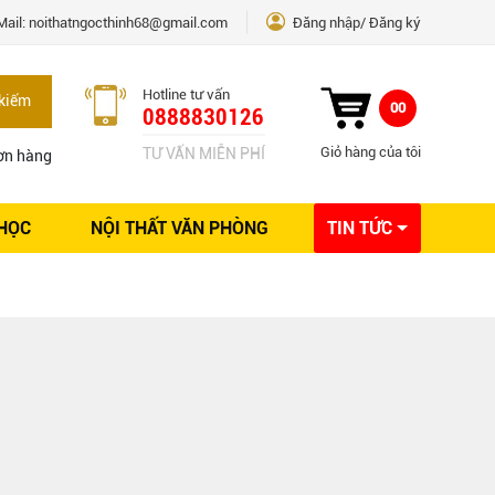
Mail:
noithatngocthinh68@gmail.com
Đăng nhập
Đăng ký
Hotline tư vấn
kiếm
00
0888830126
Giỏ hàng của tôi
TƯ VẤN MIỄN PHÍ
ơn hàng
 HỌC
NỘI THẤT VĂN PHÒNG
TIN TỨC
Kinh nghiệm Nội thất
Sáng tạo
Ý tưởng trang trí
Giải pháp thiết kế
.