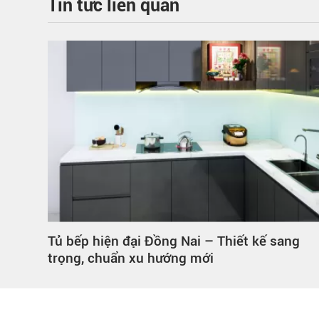
Tin tức liên quan
g Nai – Thiết kế sang
Tủ hồ sơ không cánh Đồ
ớng mới
phù hợp mọi không gia