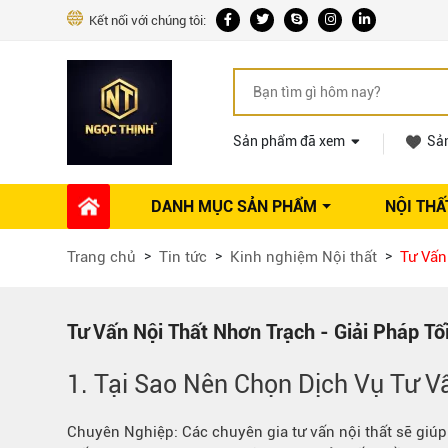
Kết nối với chúng tôi:
Sản phẩm đã xem
Sả
DANH MỤC SẢN PHẨM
NỘI THẤ
Phụ kiện Nội thất
Dự án thi công
Báo giá 
Trang chủ
Tin tức
Kinh nghiệm Nội thất
Tư Vấn
Ổ khóa tủ
Phụ kiện nội thất khác
Máy hút mùi
Tư Vấn Nội Thất Nhơn Trạch - Giải Pháp T
Vòi rửa nhà bếp
1. Tại Sao Nên Chọn Dịch Vụ Tư V
Phụ kiện tủ áo
Phụ kiện tủ bếp trên
Chuyên Nghiệp: Các chuyên gia tư vấn nội thất sẽ giú
Thùng đựng gạo