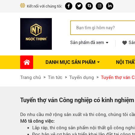
Kết nối với chúng tôi:
Sản phẩm đã xem
Sả
DANH MỤC SẢN PHẨM
NỘI THẤ
Phụ kiện Nội thất
Dự án thi công
Báo giá 
Trang chủ
Tin tức
Tuyển dụng
Tuyển thợ ván 
Ổ khóa tủ
Phụ kiện nội thất khác
Máy hút mùi
Tuyển thợ ván Công nghiệp có kinh nghiệm
Vòi rửa nhà bếp
Do nhu cầu mở rộng sản xuất và thi công, chúng tôi c
Phụ kiện tủ áo
Mô tả công việc:
Phụ kiện tủ bếp trên
Lắp ráp, thi công sản phẩm nội thất gỗ công nghiệ
Thùng đựng gạo
Đọc bản vẽ cơ bản và triển khai lắp đặt tại công t