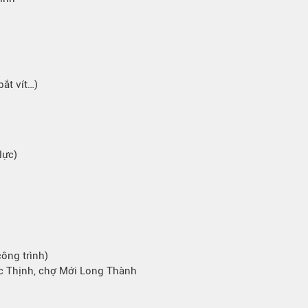
ắt vít…)
lực)
ông trình)
ọc Thịnh, chợ Mới Long Thành