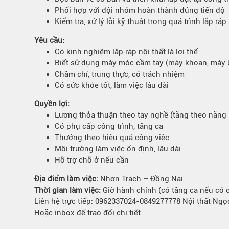
Bếp từ-Bếp hồng ngoại
Phối hợp với đội nhóm hoàn thành đúng tiến độ
Kiểm tra, xử lý lỗi kỹ thuật trong quá trình lắp ráp
Chậu rửa bát
Ray trượt – bản lề – tay nắm cửa
Yêu cầu:
Có kinh nghiệm lắp ráp nội thất là lợi thế
Phụ kiện tủ bếp dưới
Biết sử dụng máy móc cầm tay (máy khoan, máy b
Giá để bát đĩa đa năng
Chăm chỉ, trung thực, có trách nhiệm
Giá để dao thớt
Có sức khỏe tốt, làm việc lâu dài
Kệ để chất tẩy rửa
Quyền lợi:
Kệ gia vị
Lương thỏa thuận theo tay nghề (tăng theo năng 
Kệ góc liên hoàn
Có phụ cấp công trình, tăng ca
Thưởng theo hiệu quả công việc
Môi trường làm việc ổn định, lâu dài
Hỗ trợ chỗ ở nếu cần
Địa điểm làm việc:
Nhơn Trạch – Đồng Nai
Thời gian làm việc:
Giờ hành chính (có tăng ca nếu có c
Liên hệ trực tiếp: 0962337024-0849277778 Nội thất Ng
Hoặc inbox để trao đổi chi tiết.