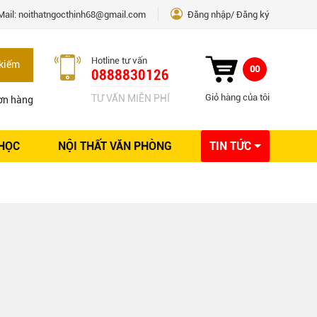
Mail:
noithatngocthinh68@gmail.com
Đăng nhập
Đăng ký
Hotline tư vấn
kiếm
00
0888830126
Giỏ hàng của tôi
TƯ VẤN MIỄN PHÍ
ơn hàng
 HỌC
NỘI THẤT VĂN PHÒNG
TIN TỨC
Kinh nghiệm Nội thất
Sáng tạo
Ý tưởng trang trí
Giải pháp thiết kế