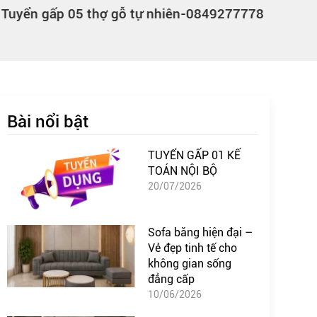
Tuyển gấp 05 thợ gỗ tự nhiên-0849277778
Bài nổi bật
TUYỂN GẤP 01 KẾ
TOÁN NỘI BỘ
20/07/2026
Sofa băng hiện đại –
Vẻ đẹp tinh tế cho
không gian sống
đẳng cấp
10/06/2026