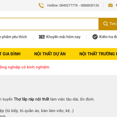
Hotline:
0849277778
-
0888830126
Tìm 
n phẩm yêu thích
Khuyến mãi hôm nay
Kiểm tra đ
T GIA ĐÌNH
NỘI THẤT DỰ ÁN
NỘI THẤT TRƯỜNG
Nội thất
Tuyển dụng
Công nghiệp có kinh nghiệm
ần tuyển
Thợ lắp ráp nội thất
làm việc lâu dài, ổn định.
p (tủ bếp, tủ quần áo, bàn làm việc, kệ…)
rình