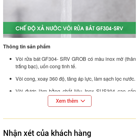
Thông tin sản phẩm
Vòi rửa bát GF304- SRV GROB có màu inox mờ (thân
trắng bạc), uốn cong tinh tế.
Vòi cong, xoay 360 độ, tăng áp lực, làm sạch lọc nước.
Vòi được làm bằng chất liệu Inox SUS304 cao cấp
chống biến dạng, hoen rỉ an toàn cho nguồn nước và
Xem thêm
sức khỏe người sử dụng.
2 đường nước nóng lạnh riêng biệt, thay đổi chế độ
nóng lạnh chỉ bằng gạt tay nhẹ nhàng. Kí hiệu riêng
Nhận xét của khách hàng
cho chế độ nước nóng và nước lạnh dễ dùng cho