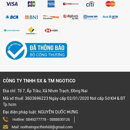
CÔNG TY TNHH SX & TM NGOTICO
Địa chỉ: Tổ 7, Ấp Trầu, Xã Nhơn Trạch, Đồng Nai
Mã số thuế: 3603696223 Ngày cấp 02/01/2020 Nơi cấp Sở KH & ĐT
Tp.hcm
Đại diện pháp luật: NGUYỄN QUỐC HƯNG
Hotline:
0849277778
-
0888830126
Mail: noithatngocthinh68@gmail.com