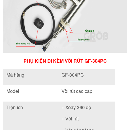
PHỤ KIỆN ĐI KÈM VÒI RÚT GF-304PC
Mã hàng
GF-304PC
Model
Vòi rút cao cấp
Tiện ích
+ Xoay 360 độ
+ Vòi rút