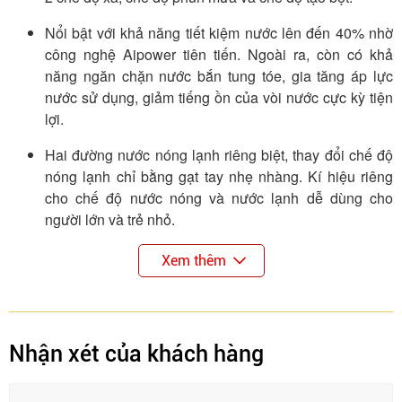
Nổi bật với khả năng tiết kiệm nước lên đến 40% nhờ
công nghệ Aipower tiên tiến. Ngoài ra, còn có khả
năng ngăn chặn nước bắn tung tóe, gia tăng áp lực
nước sử dụng, giảm tiếng ồn của vòi nước cực kỳ tiện
lợi.
Hai đường nước nóng lạnh riêng biệt, thay đổi chế độ
nóng lạnh chỉ bằng gạt tay nhẹ nhàng. Kí hiệu riêng
cho chế độ nước nóng và nước lạnh dễ dùng cho
người lớn và trẻ nhỏ.
Dáng vòi cao giúp thao tác làm bếp không bị vướng
Xem thêm
víu với dụng cụ bếp to dưới vòi.
Nhược điểm
Vòi dây rút không bền bỉ như các loại vòi cần cứng
Nhận xét của khách hàng
khác do đầu vòi liên tục rút ra đẩy vào. Việc này có thể
ảnh hưởng đến độ đàn hồi của dây rút.