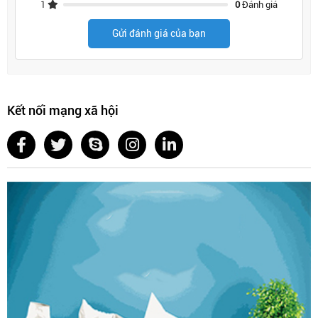
1
0
Đánh giá
tuổi thọ của vòi.
Gửi đánh giá của bạn
Hướng dẫn chi tiết cách lắp vòi rửa bát đơn giản
tại nhà
Một số lưu ý khi lắp đặt vòi rửa bát
Kết nối mạng xã hội
Cầm đảm bảo không gian thuận tiện để lắp đặt và
kiểm tra vòi nước được chính xác.
Nên đặt đầu chờ cách mặt chậu khoảng 200mm để vòi
rửa bát không bị gập hoặc đầu chờ quá cao.
Không nên siết quá chặt các đầu nối và các đai ốc để
tránh bị nứt vỡ, rò rỉ nước.
Chuẩn bị cho quá trình lắp đặt
Bước 1:
Để thực hiện quá trình lắp đặt vòi chậu rửa bát một
cách thuận lợi, bạn cần chuẩn bị các dụng cục sau: