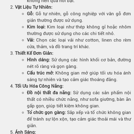
không nên quá nổi bật.
Vật Liệu Tự Nhiên
:
Gỗ:
Gỗ tự nhiên, gỗ công nghiệp với vân gỗ đơn
giản thường được sử dụng.
Kim loại:
Kim loại như thép không gỉ hoặc nhôm
thường được sử dụng cho các chi tiết nhỏ.
Vải:
Chọn các loại vải như cotton, linen cho rèm
cửa, thảm, và đồ trang trí khác.
Thiết Kế Đơn Giản
:
Hình dáng:
Sử dụng các hình khối cơ bản, đường
nét rõ ràng và gọn gàng.
Cấu trúc mở:
Không gian mở giúp tối ưu hóa ánh
sáng tự nhiên và tạo cảm giác thoáng đãng.
Tối Ưu Hóa Công Năng
:
Đồ nội thất đa năng:
Sử dụng các sản phẩm nội
thất có nhiều chức năng, như sofa giường, bàn ăn
gấp gọn, giúp tiết kiệm không gian.
Tổ chức gọn gàng:
Sắp xếp và tổ chức không gian
để tránh sự lộn xộn, tạo cảm giác thoải mái và thư
giãn.
Ánh Sáng
: