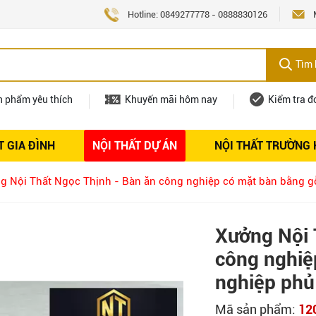
Hotline:
0849277778
-
0888830126
Tìm 
n phẩm yêu thích
Khuyến mãi hôm nay
Kiểm tra đ
T GIA ĐÌNH
NỘI THẤT DỰ ÁN
NỘI THẤT TRƯỜNG
Nội thất
Tuyển dụng
g Nội Thất Ngọc Thịnh - Bàn ăn công nghiệp có mặt bàn bằng 
Xưởng Nội 
công nghiệ
nghiệp phủ
Mã sản phẩm:
12