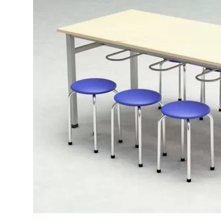
Bếp từ-Bếp hồng ngoại
Chậu rửa bát
Ray trượt – bản lề – tay nắm cửa
Phụ kiện tủ bếp dưới
Giá để bát đĩa đa năng
Giá để dao thớt
Kệ để chất tẩy rửa
Kệ gia vị
Kệ góc liên hoàn