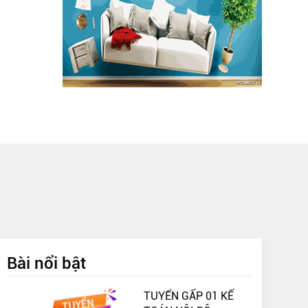
Bài nổi bật
TUYỂN GẤP 01 KẾ