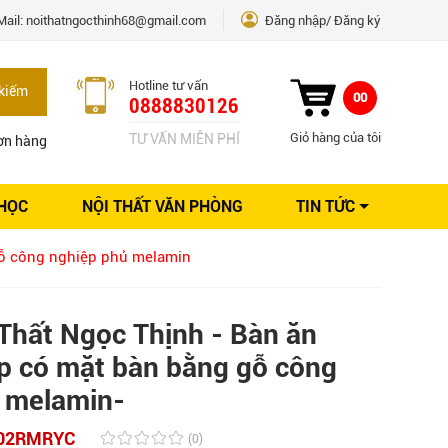
Mail:
noithatngocthinh68@gmail.com
Đăng nhập
Đăng ký
Hotline tư vấn
kiếm
00
0888830126
Giỏ hàng của tôi
TƯ VẤN MIỄN PHÍ
ơn hàng
 HỌC
NỘI THẤT VĂN PHÒNG
TIN TỨC
Kinh nghiệm Nội thất
gỗ công nghiệp phủ melamin
Sáng tạo
Ý tưởng trang trí
Giải pháp thiết kế
Thất Ngọc Thịnh - Bàn ăn
p có mặt bàn bằng gỗ công
 melamin-
02RMRYC
(0)