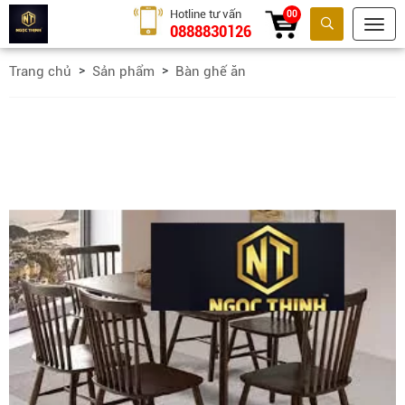
Hotline tư vấn
00
0888830126
Tìm kiếm
Trang chủ
Sản phẩm
Bàn ghế ăn