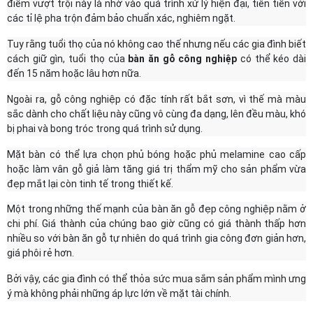
điểm vượt trội này là nhờ vào quá trình xử lý hiện đại, tiên tiến với
các tỉ lệ pha trộn đảm bảo chuẩn xác, nghiêm ngặt.
Tuy rằng tuổi thọ của nó không cao thế nhưng nếu các gia đình biết
cách giữ gìn, tuổi thọ của
bàn ăn gỗ công nghiệp
có thể kéo dài
đến 15 năm hoặc lâu hơn nữa.
Ngoài ra, gỗ công nghiệp có đặc tính rất bắt sơn, vì thế mà màu
sắc dành cho chất liệu này cũng vô cùng đa dạng, lên đều màu, khó
bị phai và bong tróc trong quá trình sử dụng.
Mặt bàn có thể lựa chọn phủ bóng hoặc phủ melamine cao cấp
hoặc làm vân gỗ giả làm tăng giá trị thẩm mỹ cho sản phẩm vừa
đẹp mắt lại còn tinh tế trong thiết kế.
Một trong những thế mạnh của bàn ăn gỗ đẹp công nghiệp nằm ở
chi phí. Giá thành của chúng bao giờ cũng có giá thành thấp hơn
nhiều so với bàn ăn gỗ tự nhiên do quá trình gia công đơn giản hơn,
giá phôi rẻ hơn.
Bởi vậy, các gia đình có thể thỏa sức mua sắm sản phẩm mình ưng
ý mà không phải những áp lực lớn về mặt tài chính.