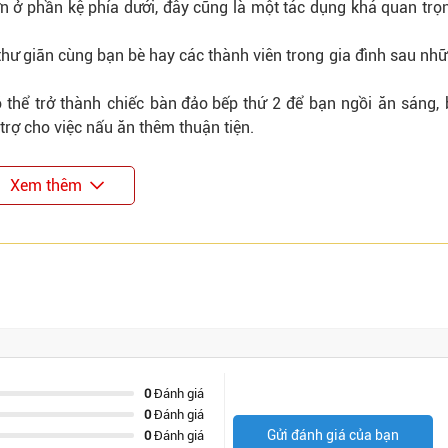
ơn ở phần kệ phía dưới, đây cũng là một tác dụng khá quan trọ
 thư giãn cùng bạn bè hay các thành viên trong gia đình sau nhữ
 thể trở thành chiếc
bàn đảo bếp
thứ 2 để bạn ngồi ăn sáng, 
rợ cho việc nấu ăn thêm thuận tiện.
Xem thêm
0
Đánh giá
0
Đánh giá
Gửi đánh giá của bạn
0
Đánh giá