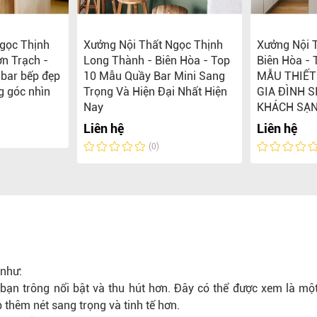
gọc Thịnh
Xưởng Nội Thất Ngọc Thịnh
Xưởng Nội 
n Trạch -
Long Thành - Biên Hòa - Top
Biên Hòa - 
bar bếp đẹp
10 Mẫu Quầy Bar Mini Sang
MẪU THIẾT
g góc nhìn
Trọng Và Hiện Đại Nhất Hiện
GIA ĐÌNH S
Nay
KHÁCH SẠN
Liên hệ
Liên hệ
(0)
 như:
bạn trông nổi bật và thu hút hơn. Đây có thể được xem là mộ
thêm nét sang trọng và tinh tế hơn.