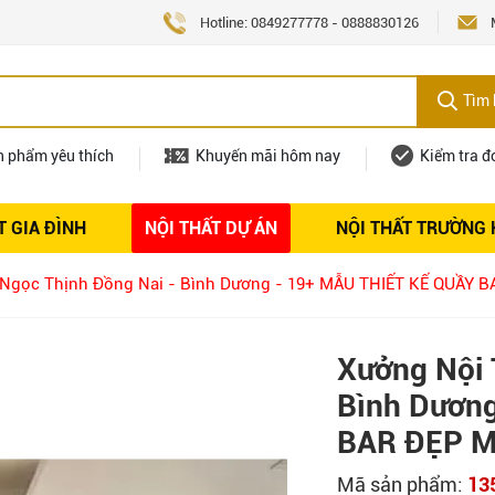
Hotline:
0849277778
-
0888830126
Tìm 
n phẩm yêu thích
Khuyến mãi hôm nay
Kiểm tra đ
T GIA ĐÌNH
NỘI THẤT DỰ ÁN
NỘI THẤT TRƯỜNG
Nội thất
Tuyển dụng
 Ngọc Thịnh Đồng Nai - Bình Dương - 19+ MẪU THIẾT KẾ QUẦY 
Xưởng Nội 
Bình Dươn
BAR ĐẸP M
Mã sản phẩm:
13