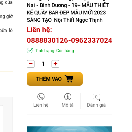
ng của
Nai - Bình Dương - 19+ MẪU THIẾT
KẾ QUẦY BAR ĐẸP MẪU MỚI 2023
ng giờ
SÁNG TẠO-Nội Thất Ngọc Thịnh
Liên hệ:
bữa lỡ
0888830126-0962337024
Tình trạng: Còn hàng
THÊM VÀO
0
Liên hệ
Mô tả
Đánh giá