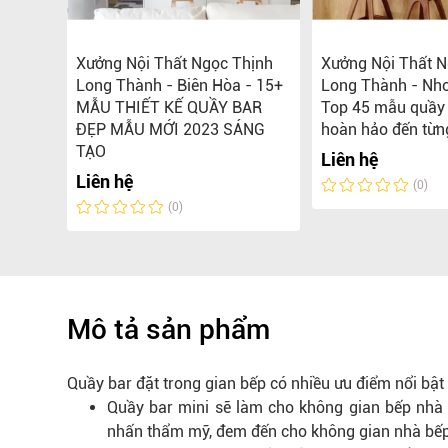
hịnh
Xưởng Nội Thất Ngọc Thịnh
Xưởng Nội Thất N
HIẾT
Long Thành - Biên Hòa - 15+
Long Thành - Nhơ
P VÀ
MẪU THIẾT KẾ QUẦY BAR
Top 45 mẫu quầy 
Á RẺ
ĐẸP MẪU MỚI 2023 SÁNG
hoàn hảo đến từn
TẠO
Liên hệ
Liên hệ
(0)
(0)
Mô tả sản phẩm
Quầy bar đặt trong gian bếp có nhiều ưu điểm nổi bật
Quầy bar mini sẽ làm cho không gian bếp nhà 
nhấn thẩm mỹ, đem đến cho không gian nhà bếp 