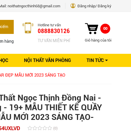
Mail:
noithatngocthinh68@gmail.com
Đăng nhập
Đăng ký
Hotline tư vấn
kiếm
00
0888830126
Giỏ hàng của tôi
TƯ VẤN MIỄN PHÍ
ơn hàng
 HỌC
NỘI THẤT VĂN PHÒNG
TIN TỨC
Kinh nghiệm Nội thất
BAR ĐẸP MẪU MỚI 2023 SÁNG TẠO
Sáng tạo
Ý tưởng trang trí
Giải pháp thiết kế
Thất Ngọc Thịnh Đồng Nai -
g - 19+ MẪU THIẾT KẾ QUẦY
ẪU MỚI 2023 SÁNG TẠO-
54UXLVD
(0)