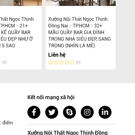
Thất Ngọc Thịnh
Xưởng Nội Thát Ngọc Thịnh
Xưởng
TP.HCM - 21+
Đồng Nai - TP.HCM - 32+
Long 
 KẾ QUẦY BAR
MẪU QUẦY BAR GIA ĐÌNH
Mẫu t
IÊU ĐẸP NHƯ Ở
TRONG NHÀ SIÊU ĐẸP, SANG
quầy 
 5 SAO
TRỌNG (NHÌN LÀ MÊ)
Liên 
Liên hệ
(0)
(0)
Kết nối mạng xã hội
t điểm
Xưởng Nội Thất Ngọc Thịnh Đồng