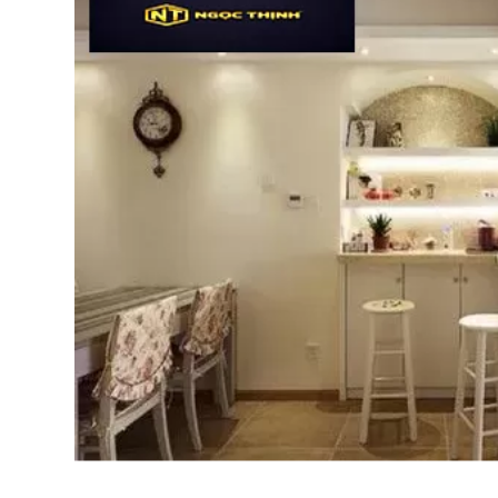
Bếp từ-Bếp hồng ngoại
Chậu rửa bát
Ray trượt – bản lề – tay nắm cửa
Phụ kiện tủ bếp dưới
Giá để bát đĩa đa năng
Giá để dao thớt
Kệ để chất tẩy rửa
Kệ gia vị
Kệ góc liên hoàn