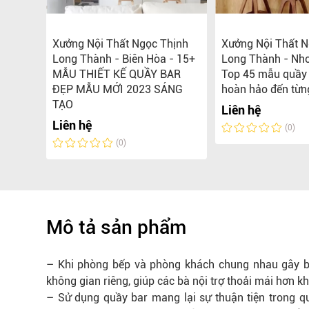
hịnh
Xưởng Nội Thất Ngọc Thịnh
Xưởng Nội Thất N
-
Long Thành - Biên Hòa - 15+
Long Thành - Nhơ
ông
MẪU THIẾT KẾ QUẦY BAR
Top 45 mẫu quầy 
 cho
ĐẸP MẪU MỚI 2023 SÁNG
hoàn hảo đến từn
TẠO
Liên hệ
Liên hệ
(0)
(0)
Mô tả sản phẩm
– Khi phòng bếp và phòng khách chung nhau gây bất
không gian riêng, giúp các bà nội trợ thoải mái hơn kh
– Sử dụng quầy bar mang lại sự thuận tiện trong 