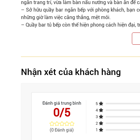
ngăn trang trí, vừa làm bàn nấu nướng và bàn ăn để 
– Sở hữu quầy bar ngăn bếp với phòng khách, bạn cò
những giờ làm việc căng thẳng, mệt mỏi.
– Quầy bar
tủ bếp
còn thể hiện phong cách hiện đại, t
Nhận xét của khách hàng
Đánh giá trung bình
5
0/5
4
3
2
(0 Đánh giá)
1