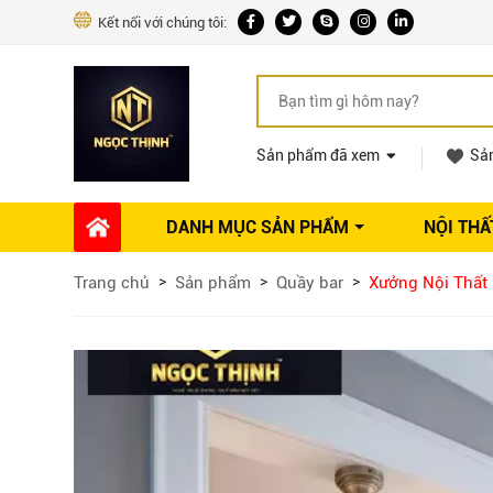
Kết nối với chúng tôi:
Sản phẩm đã xem
Sả
DANH MỤC SẢN PHẨM
NỘI THẤ
Phụ kiện Nội thất
Dự án thi công
Báo giá 
Trang chủ
Sản phẩm
Quầy bar
Xưởng Nội Thất
Ổ khóa tủ
Phụ kiện nội thất khác
Máy hút mùi
Vòi rửa nhà bếp
Phụ kiện tủ áo
Phụ kiện tủ bếp trên
Thùng đựng gạo