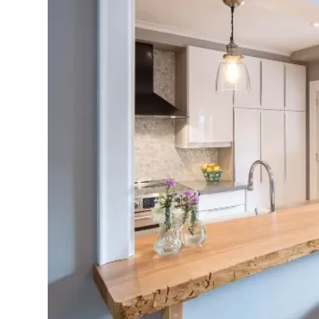
Bếp từ-Bếp hồng ngoại
Chậu rửa bát
Ray trượt – bản lề – tay nắm cửa
Phụ kiện tủ bếp dưới
Giá để bát đĩa đa năng
Giá để dao thớt
Kệ để chất tẩy rửa
Kệ gia vị
Kệ góc liên hoàn