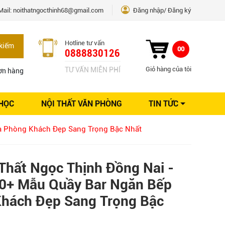
Mail:
noithatngocthinh68@gmail.com
Đăng nhập
Đăng ký
Hotline tư vấn
kiếm
00
0888830126
Giỏ hàng của tôi
TƯ VẤN MIỄN PHÍ
ơn hàng
 HỌC
NỘI THẤT VĂN PHÒNG
TIN TỨC
Kinh nghiệm Nội thất
à Phòng Khách Đẹp Sang Trọng Bậc Nhất
Sáng tạo
Ý tưởng trang trí
Giải pháp thiết kế
Thất Ngọc Thịnh Đồng Nai -
0+ Mẫu Quầy Bar Ngăn Bếp
hách Đẹp Sang Trọng Bậc