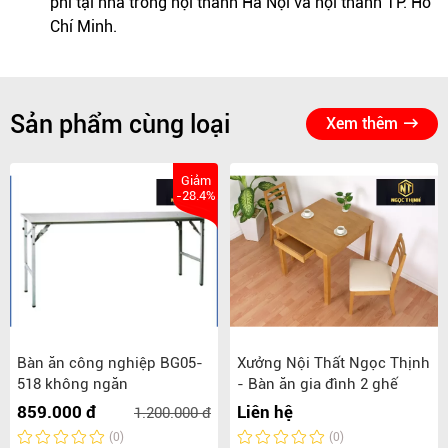
phí tại nhà trong nội thành Hà Nội và nội thành TP. Hồ
Chí Minh.
Sản phẩm cùng loại
Xem thêm
Giảm
-28.4%
Bàn ăn công nghiệp BG05-
Xưởng Nội Thất Ngọc Thịnh
518 không ngăn
- Bàn ăn gia đình 2 ghế
859.000 đ
Liên hệ
1.200.000 đ
(0)
(0)