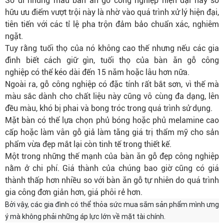
Sở dĩ những mẫu bàn ăn gỗ công nghiệp hiện đại này sở
hữu ưu điểm vượt trội này là nhờ vào quá trình xử lý hiện đại,
tiên tiến với các tỉ lệ pha trộn đảm bảo chuẩn xác, nghiêm
ngặt.
Tuy rằng tuổi thọ của nó không cao thế nhưng nếu các gia
đình biết cách giữ gìn, tuổi thọ của bàn ăn gỗ công
nghiệp có thể kéo dài đến 15 năm hoặc lâu hơn nữa.
Ngoài ra, gỗ công nghiệp có đặc tính rất bắt sơn, vì thế mà
màu sắc dành cho chất liệu này cũng vô cùng đa dạng, lên
đều màu, khó bị phai và bong tróc trong quá trình sử dụng.
Mặt bàn có thể lựa chọn phủ bóng hoặc phủ melamine cao
cấp hoặc làm vân gỗ giả làm tăng giá trị thẩm mỹ cho sản
phẩm vừa đẹp mắt lại còn tinh tế trong thiết kế.
Một trong những thế mạnh của bàn ăn gỗ đẹp công nghiệp
nằm ở chi phí. Giá thành của chúng bao giờ cũng có giá
thành thấp hơn nhiều so với bàn ăn gỗ tự nhiên do quá trình
gia công đơn giản hơn, giá phôi rẻ hơn.
Bởi vậy, các gia đình có thể thỏa sức mua sắm sản phẩm mình ưng
ý mà không phải những áp lực lớn về mặt tài chính.