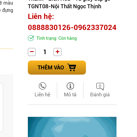
về màu
TGNT08-Nội Thất Ngọc Thịnh
ệ đựng
Liên hệ:
0888830126-0962337024
Tình trạng: Còn hàng
THÊM VÀO
0
Liên hệ
Mô tả
Đánh giá