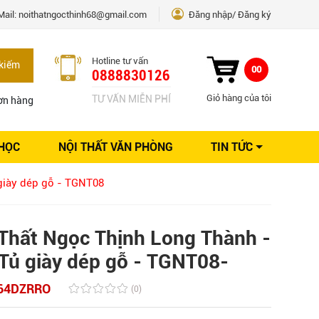
Mail:
noithatngocthinh68@gmail.com
Đăng nhập
Đăng ký
Hotline tư vấn
kiếm
00
0888830126
Giỏ hàng của tôi
TƯ VẤN MIỄN PHÍ
ơn hàng
 HỌC
NỘI THẤT VĂN PHÒNG
TIN TỨC
Kinh nghiệm Nội thất
giày dép gỗ - TGNT08
Sáng tạo
Ý tưởng trang trí
Giải pháp thiết kế
Thất Ngọc Thịnh Long Thành -
 Tủ giày dép gỗ - TGNT08-
64DZRRO
(0)