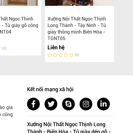
Thất Ngọc Thinh
Xưởng Nội Thất Ngọc Thịnh
Xưởng
- Tủ giày gỗ công
Long Thành - Tây Ninh - Tủ
Long 
GNT04
giày thông minh Biên Hòa -
Hòa 
TGNT05
Liên 
Liên hệ
(0)
(0)
Kết nối mạng xã hội
ào gia
ỗ công
Xưởng Nội Thất Ngọc Thịnh Long
Thành - Biên Hòa - Tủ giày dép gỗ -