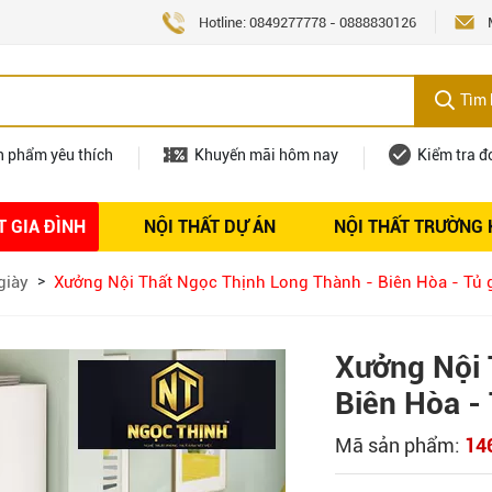
Hotline:
0849277778
-
0888830126
Tìm 
n phẩm yêu thích
Khuyến mãi hôm nay
Kiểm tra đ
T GIA ĐÌNH
NỘI THẤT DỰ ÁN
NỘI THẤT TRƯỜNG
Nội thất
Tuyển dụng
giày
Xưởng Nội Thất Ngọc Thịnh Long Thành - Biên Hòa - Tủ 
Xưởng Nội 
Biên Hòa -
Mã sản phẩm:
14