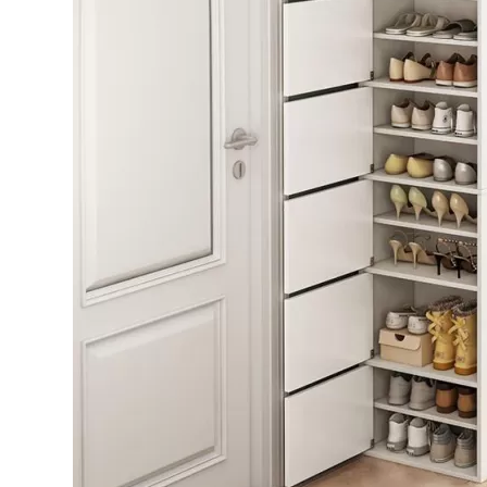
Bếp từ-Bếp hồng ngoại
Chậu rửa bát
Ray trượt – bản lề – tay nắm cửa
Phụ kiện tủ bếp dưới
Giá để bát đĩa đa năng
Giá để dao thớt
Kệ để chất tẩy rửa
Kệ gia vị
Kệ góc liên hoàn