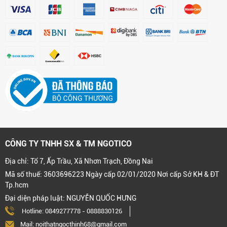
CÔNG TY TNHH SX & TM NGOTICO
Địa chỉ: Tổ 7, Ấp Trầu, Xã Nhơn Trạch, Đồng Nai
Mã số thuế: 3603696223 Ngày cấp 02/01/2020 Nơi cấp Sở KH & ĐT
Tp.hcm
Đại diện pháp luật: NGUYỄN QUỐC HƯNG
Hotline:
0849277778
-
0888830126
Mail: noithatngocthinh68@gmail.com