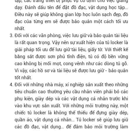
tập, các trang thiết bị phục vụ cố định cho việc giảng
dạy. Đánh dấu tên để đặt đồ đạc, vật dụng học tập…
Điều này sẽ giúp không gian lớp học luôn sạch đẹp, đồ
đạc của từng em sẽ được bảo quản một cách tối ưu
nhất.
Đối với các văn phòng, việc lưu giữ và bảo quản tài liệu
là rất quan trọng. Vậy nên sự xuất hiện của tủ locker là
giải pháp tối ưu để lưu giữ tài liệu, giấy tờ. Với thiết kế
bằng sắt được sơn phủ tĩnh điện, tủ có độ bền vững
cao không bị mối mọt, cong vênh như các dòng tủ gỗ.
Vì vậy, các hồ sơ và tài liệu sẽ được lưu giữ - bảo quản
tốt nhất.
Đối với những nhà máy, xí nghiệp sản xuất theo những
tiêu chuẩn cao thường yêu cầu nhân viên phải bỏ các
phụ kiện, giày dép và các vật dụng cá nhân trước khi
vào khu vực sản xuất. Với những môi trường này, một
chiếc tủ locker là không thể thiếu để đựng giày dép,
quần áo, vật dụng cá nhân… Tủ locker sẽ giúp lưu giữ
các đồ đạc, vật dụng… để đảm bảo môi trường làm