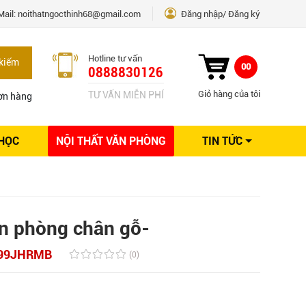
Mail:
noithatngocthinh68@gmail.com
Đăng nhập
Đăng ký
Hotline tư vấn
kiếm
00
0888830126
Giỏ hàng của tôi
TƯ VẤN MIỄN PHÍ
ơn hàng
 HỌC
NỘI THẤT VĂN PHÒNG
TIN TỨC
Kinh nghiệm Nội thất
Sáng tạo
Ý tưởng trang trí
Giải pháp thiết kế
n phòng chân gỗ-
99JHRMB
(0)