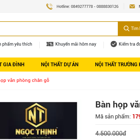
Hotline:
0849277778
-
0888830126
Tìm 
n phẩm yêu thích
Khuyến mãi hôm nay
Kiểm tra đ
T GIA ĐÌNH
NỘI THẤT DỰ ÁN
NỘI THẤT TRƯỜNG
Nội thất
Tuyển dụng
họp văn phòng chân gỗ
Bàn họp vă
Mã sản phẩm:
17
4.500.000
đ