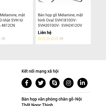
 Melamine, mặt
Bàn họp gỗ Melamine, mặt
Bàn h
ữ nhật SVH từ
hình Oval SVH1810OV-
bàn h
n 4812CN
SVH2010OV- SVH2412OV
đến 
Liên hệ
Liên 
(0)
(0)
Kết nối mạng xã hội
Bàn họp văn phòng chân gỗ-Nội
Thất Ngọc Thịnh