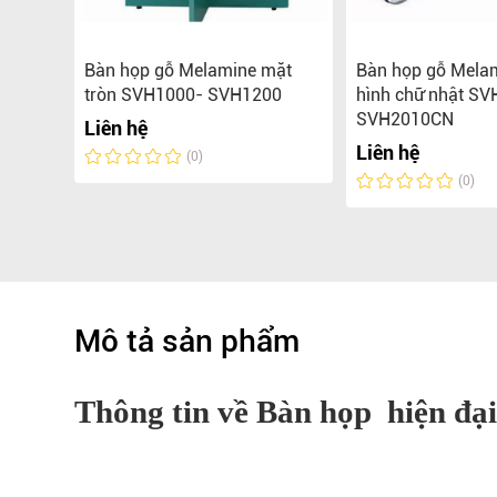
mặt
Bàn họp gỗ Melamine mặt
Bàn họp gỗ Melam
OV đến
tròn SVH1000- SVH1200
hình chữ nhật S
SVH2010CN
Liên hệ
Liên hệ
(0)
(0)
Mô tả sản phẩm
Thông tin về Bàn họp hiện đại