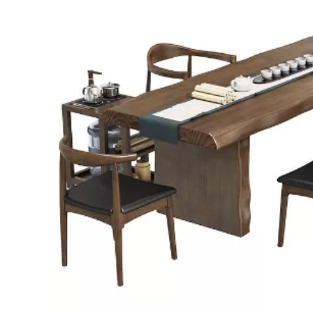
Bếp từ-Bếp hồng ngoại
Chậu rửa bát
Ray trượt – bản lề – tay nắm cửa
Phụ kiện tủ bếp dưới
Giá để bát đĩa đa năng
Giá để dao thớt
Kệ để chất tẩy rửa
Kệ gia vị
Kệ góc liên hoàn