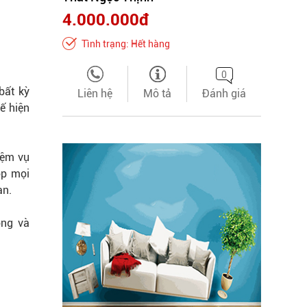
4.000.000đ
Tình trạng: Hết hàng
0
bất kỳ
Liên hệ
Mô tả
Đánh giá
ế hiện
iệm vụ
ọp mọi
ạn.
ọng và