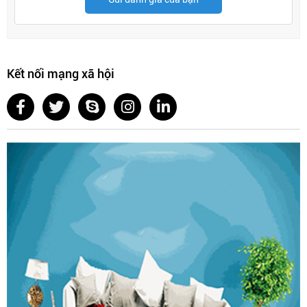
Bước 1:
Chuẩn bị dụng cụ cần thiết
Các dụng cụ gồm: máy khoan, ốc vít, bút chì, thước kẻ, tua
vít, giấy ráp và bộ bản lề phù hợp với cách tủ.
Kết nối mạng xã hội
Bước 2:
Tháo bản lề cũ (nếu có)
Sau khi có đầy đủ các dụng cụ cần thiết, hãy tháo bộ
bản lề cũ đã hư hỏng ra khỏi tủ bếp bằng cách dùng
tua vít vặn tất cả các vít của tủ bếp cũ ngược chiều kim
đồng hồ.
Dùng giấy ráp vệ sinh vị trí bản lề cũ để bề mặt bản lề
được nhẵn mịn.
Bước 3:
Khoan lỗ âm trên cách tủ
Khác với bản lề lá, khi lắp bản lề bật, cần có 2 lỗ tròn âm
cách mỗi bên cánh tủ để tạo điểm tựa cho bản lề trên cánh
tủ. Nếu cánh tủ đã có sẵn lỗ âm, gia chủ không cần khoan