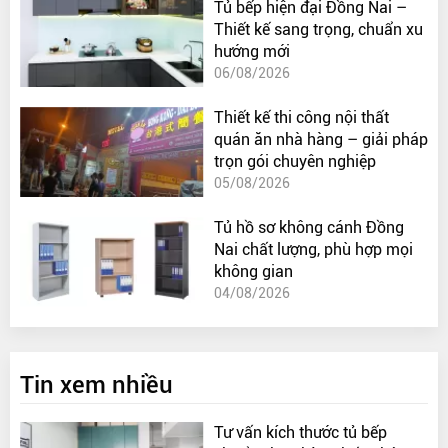
Tủ bếp hiện đại Đồng Nai –
bếp…,Sản phẩm có thể dễ dàng tháo, lắp nhanh chóng khi
Thiết kế sang trọng, chuẩn xu
vận chuyển từ nơi này tới nơi khác. Không những giảm thời
hướng mới
gian thi công lắp đặt mà việc vệ sinh lau chùi cũng rất đơn
06/08/2026
giản.
Thiết kế thi công nội thất
quán ăn nhà hàng – giải pháp
trọn gói chuyên nghiệp
05/08/2026
Tủ hồ sơ không cánh Đồng
Nai chất lượng, phù hợp mọi
không gian
04/08/2026
Tin xem nhiều
Tư vấn kích thước tủ bếp