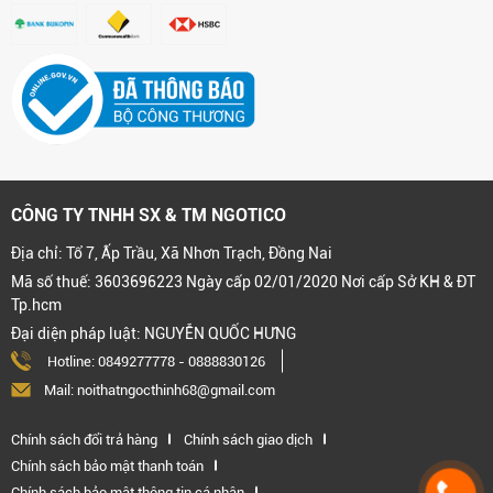
CÔNG TY TNHH SX & TM NGOTICO
Địa chỉ: Tổ 7, Ấp Trầu, Xã Nhơn Trạch, Đồng Nai
Mã số thuế: 3603696223 Ngày cấp 02/01/2020 Nơi cấp Sở KH & ĐT
Tp.hcm
Đại diện pháp luật: NGUYỄN QUỐC HƯNG
Hotline:
0849277778
-
0888830126
Mail: noithatngocthinh68@gmail.com
Chính sách đổi trả hàng
Chính sách giao dịch
Chính sách bảo mật thanh toán
Chính sách bảo mật thông tin cá nhân