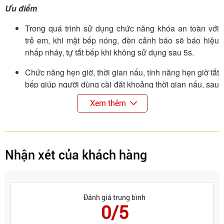
Ưu điểm
Trong quá trình sử dụng chức năng khóa an toàn với
trẻ em, khi mặt bếp nóng, đèn cảnh báo sẽ báo hiệu
nhấp nháy, tự tắt bếp khi không sử dụng sau 5s.
Chức năng hẹn giờ, thời gian nấu, tính năng hẹn giờ tắt
bếp giúp người dùng cài đặt khoảng thời gian nấu, sau
thời gian đó bếp sẽ tự động tắt.
Xem thêm
Dễ dàng làm sạch do mặt kính phẳng, kính dễ dàng
lau chùi vệ sinh dễ dàng
Bếp từ không sinh ra khói hoặc khí, đảm bảo được môi
Nhận xét của khách hàng
trường xung quanh luôn trong lành.
Tự động phát hiện vùng nấu và vùng nấu chỉ nóng lên
khi có nồi
Đánh giá trung bình
0/5
Sử dụng công nghệ inverter cảm biến thông minh giúp