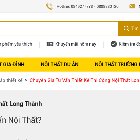
Hotline:
0849277778
-
0888830126
Tìm 
n phẩm yêu thích
Khuyến mãi hôm nay
Kiểm tra đ
T GIA ĐÌNH
NỘI THẤT DỰ ÁN
NỘI THẤT TRƯỜNG
Nội thất
Tuyển dụng
áp thiết kế
Chuyên Gia Tư Vấn Thiết Kế Thi Công Nội Thất Lo
Thất Long Thành
ấn Nội Thất?