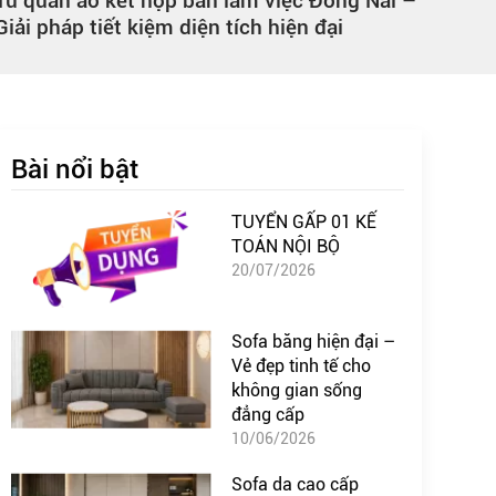
Tủ quần áo kết hợp bàn làm việc Đồng Nai –
Thi 
Giải pháp tiết kiệm diện tích hiện đại
giải
Bài nổi bật
TUYỂN GẤP 01 KẾ
TOÁN NỘI BỘ
20/07/2026
Sofa băng hiện đại –
Vẻ đẹp tinh tế cho
không gian sống
đẳng cấp
10/06/2026
Sofa da cao cấp