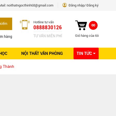
Mail:
noithatngocthinh68@gmail.com
Đăng nhập
Đăng ký
Hotline tư vấn
kiếm
00
0888830126
Giỏ hàng của tôi
TƯ VẤN MIỄN PHÍ
ơn hàng
 HỌC
NỘI THẤT VĂN PHÒNG
TIN TỨC
Kinh nghiệm Nội thất
ng Thành
Sáng tạo
Ý tưởng trang trí
Giải pháp thiết kế