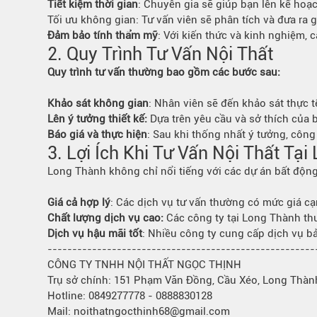
Tiết kiệm thời gian
: Chuyên gia sẽ giúp bạn lên kế hoạ
Bếp từ-Bếp hồng ngoại
Tối ưu không gian: Tư vấn viên sẽ phân tích và đưa ra 
Chậu rửa bát
Đảm bảo tính thẩm mỹ
: Với kiến thức và kinh nghiệm, 
2. Quy Trình Tư Vấn Nội Thất
Ray trượt – bản lề – tay nắm cửa
Phụ kiện tủ bếp dưới
Quy trình tư vấn thường bao gồm các bước sau:
Giá để bát đĩa đa năng
Khảo sát không gian
: Nhân viên sẽ đến khảo sát thực 
Giá để dao thớt
Lên ý tưởng thiết kế:
Dựa trên yêu cầu và sở thích của b
Kệ để chất tẩy rửa
Báo giá và thực hiện
: Sau khi thống nhất ý tưởng, công
Kệ gia vị
3. Lợi Ích Khi Tư Vấn Nội Thất Tạ
Kệ góc liên hoàn
Long Thành không chỉ nổi tiếng với các dự án bất động 
Giá cả hợp lý
: Các dịch vụ tư vấn thường có mức giá cạ
Chất lượng dịch vụ cao:
Các công ty tại Long Thành th
Dịch vụ hậu mãi tốt
: Nhiều công ty cung cấp dịch vụ bả
------------------------------------------------------
CÔNG TY TNHH NỘI THẤT NGỌC THỊNH
Trụ sở chính: 151 Phạm Văn Đồng, Cầu Xéo, Long Thàn
Hotline: 0849277778 - 0888830128
Mail: noithatngocthinh68@gmail.com