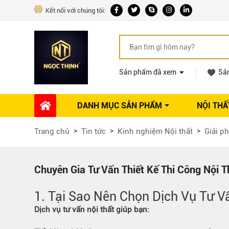
Kết nối với chúng tôi:
Sản phẩm đã xem
Sả
DANH MỤC SẢN PHẨM
NỘI THẤ
Phụ kiện Nội thất
Dự án thi công
Báo giá 
Trang chủ
Tin tức
Kinh nghiệm Nội thất
Giải ph
Ổ khóa tủ
Phụ kiện nội thất khác
Máy hút mùi
Chuyên Gia Tư Vấn Thiết Kế Thi Công Nội 
Vòi rửa nhà bếp
1. Tại Sao Nên Chọn Dịch Vụ Tư V
Phụ kiện tủ áo
Phụ kiện tủ bếp trên
Dịch vụ tư vấn nội thất giúp bạn:
Thùng đựng gạo