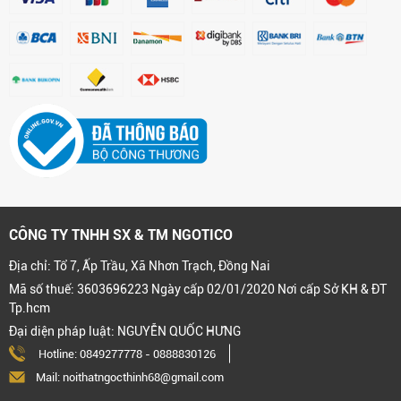
CÔNG TY TNHH SX & TM NGOTICO
Địa chỉ: Tổ 7, Ấp Trầu, Xã Nhơn Trạch, Đồng Nai
Mã số thuế: 3603696223 Ngày cấp 02/01/2020 Nơi cấp Sở KH & ĐT
Tp.hcm
Đại diện pháp luật: NGUYỄN QUỐC HƯNG
Hotline:
0849277778
-
0888830126
Mail: noithatngocthinh68@gmail.com