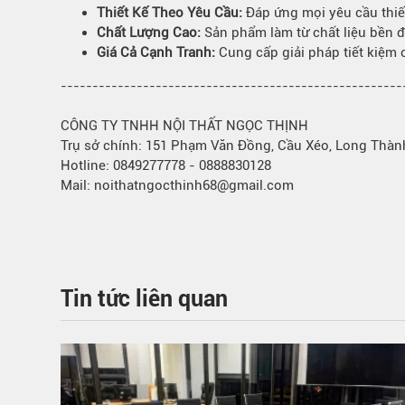
Thiết Kế Theo Yêu Cầu:
Đáp ứng mọi yêu cầu thiế
Bếp từ-Bếp hồng ngoại
Chất Lượng Cao:
Sản phẩm làm từ chất liệu bền đẹ
Chậu rửa bát
Giá Cả Cạnh Tranh:
Cung cấp giải pháp tiết kiệm
Ray trượt – bản lề – tay nắm cửa
------------------------------------------------------
Phụ kiện tủ bếp dưới
Giá để bát đĩa đa năng
CÔNG TY TNHH NỘI THẤT NGỌC THỊNH
Giá để dao thớt
Trụ sở chính: 151 Phạm Văn Đồng, Cầu Xéo, Long Thàn
Kệ để chất tẩy rửa
Hotline: 0849277778 - 0888830128
Mail: noithatngocthinh68@gmail.com
Kệ gia vị
Kệ góc liên hoàn
Tin tức liên quan