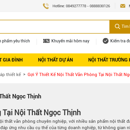
Hotline:
0849277778
-
0888830126
Tìm 
n phẩm yêu thích
Khuyến mãi hôm nay
Kiểm tra đ
T GIA ĐÌNH
NỘI THẤT DỰ ÁN
NỘI THẤT TRƯỜNG
Nội thất
Tuyển dụng
áp thiết kế
Gợi Ý Thiết Kế Nội Thất Văn Phòng Tại Nội Thất N
 Thất Ngọc Thịnh
g Tại Nội Thất Ngọc Thịnh
ội thất văn phòng chuyên nghiệp, với nhiều sản phẩm nội thất đa
o đáp ứng nhu cầu cụ thể của từng doanh nghiệp, từ không gian 