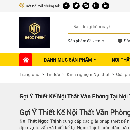
Kết nối với chúng tôi:
Sản phẩm đã xem
Sả
DANH MỤC SẢN PHẨM
NỘI THẤ
Phụ kiện Nội thất
Dự án thi công
Báo giá 
Trang chủ
Tin tức
Kinh nghiệm Nội thất
Giải ph
Ổ khóa tủ
Phụ kiện nội thất khác
Máy hút mùi
Gợi Ý Thiết Kế Nội Thất Văn Phòng Tại Nội
Vòi rửa nhà bếp
Phụ kiện tủ áo
Gợi Ý Thiết Kế Nội Thất Văn Phòn
Phụ kiện tủ bếp trên
Nội Thất Ngọc Thịnh
cung cấp các giải pháp thiết kế n
Thùng đựng gạo
dịch vụ tư vấn và thiết kế tại Ngọc Thịnh luôn đảm bả