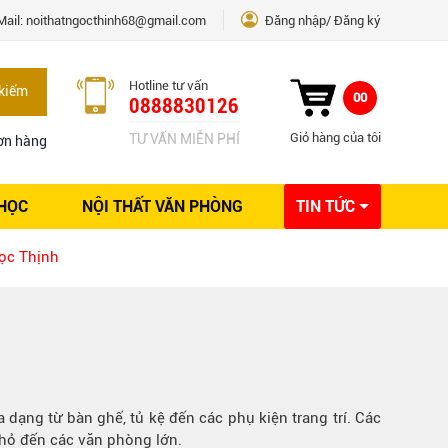
Mail:
noithatngocthinh68@gmail.com
Đăng nhập
Đăng ký
Hotline tư vấn
kiếm
00
0888830126
Giỏ hàng của tôi
TƯ VẤN MIỄN PHÍ
ơn hàng
 HỌC
NỘI THẤT VĂN PHÒNG
TIN TỨC
Kinh nghiệm Nội thất
gọc Thịnh
Sáng tạo
Ý tưởng trang trí
Giải pháp thiết kế
 dạng từ bàn ghế, tủ kệ đến các phụ kiện trang trí. Các
nhỏ đến các văn phòng lớn.