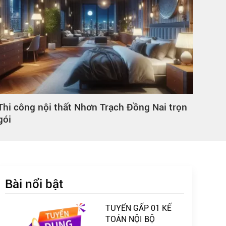
Thi công nội thất Nhơn Trạch Đồng Nai trọn
Nội 
gói
Thàn
Bài nổi bật
TUYỂN GẤP 01 KẾ
TOÁN NỘI BỘ