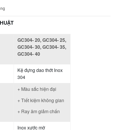
àng
THUẬT
GC304- 20, GC304- 25,
GC304- 30, GC304- 35,
GC304- 40
Kệ đựng dao thớt Inox
304
+ Màu sắc hiện đại
+ Tiết kiệm không gian
+ Ray âm giảm chấn
Inox xước mờ