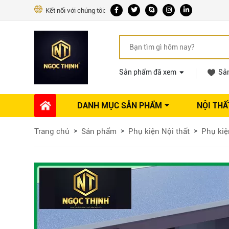
Kết nối với chúng tôi:
Sản phẩm đã xem
Sả
DANH MỤC SẢN PHẨM
NỘI THẤ
Phụ kiện Nội thất
Dự án thi công
Báo giá 
Trang chủ
Sản phẩm
Phụ kiện Nội thất
Phụ kiệ
Ổ khóa tủ
Phụ kiện nội thất khác
Máy hút mùi
Vòi rửa nhà bếp
Phụ kiện tủ áo
Phụ kiện tủ bếp trên
Thùng đựng gạo