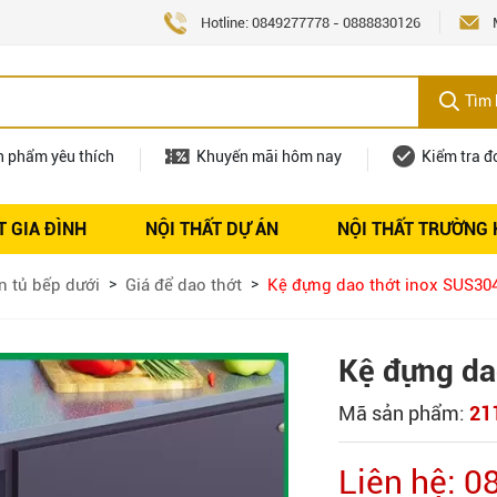
Hotline:
0849277778
-
0888830126
Tìm 
n phẩm yêu thích
Khuyến mãi hôm nay
Kiểm tra đ
T GIA ĐÌNH
NỘI THẤT DỰ ÁN
NỘI THẤT TRƯỜNG
Nội thất
Tuyển dụng
n tủ bếp dưới
Giá để dao thớt
Kệ đựng dao thớt inox SUS304
Kệ đựng da
Mã sản phẩm:
21
Liên hệ: 