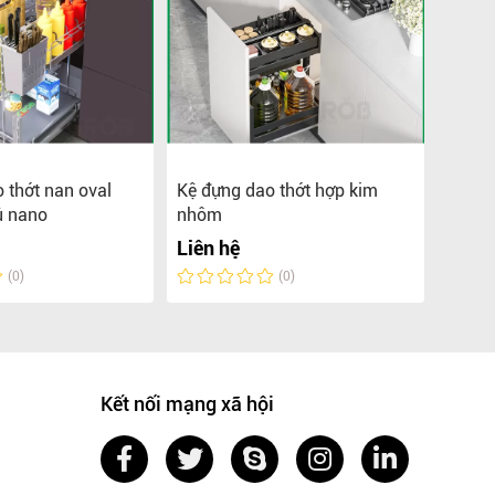
 thớt nan oval
Kệ đựng dao thớt hợp kim
Kệ đự
ủ nano
nhôm
vuôn
Liên hệ
Liên 
(0)
(0)
Kết nối mạng xã hội