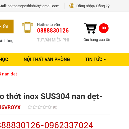
Mail:
noithatngocthinh68@gmail.com
Đăng nhập
Đăng ký
Hotline tư vấn
kiếm
00
0888830126
Giỏ hàng của tôi
TƯ VẤN MIỄN PHÍ
ơn hàng
 HỌC
NỘI THẤT VĂN PHÒNG
TIN TỨC
Kinh nghiệm Nội thất
 nan dẹt
Sáng tạo
Ý tưởng trang trí
Giải pháp thiết kế
o thớt inox SUS304 nan dẹt-
16VROYX
(0)
0888830126-0962337024