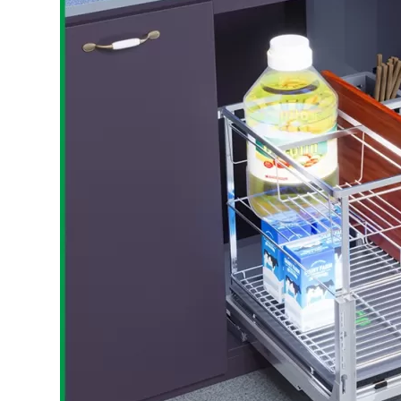
Bếp từ-Bếp hồng ngoại
Chậu rửa bát
Ray trượt – bản lề – tay nắm cửa
Phụ kiện tủ bếp dưới
Giá để bát đĩa đa năng
Giá để dao thớt
Kệ để chất tẩy rửa
Kệ gia vị
Kệ góc liên hoàn