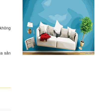
 không
ủa sản