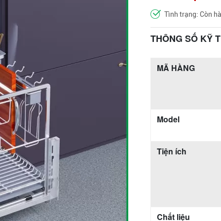
Tình trạng: Còn h
THÔNG SỐ KỸ 
MÃ HÀNG
Model
Tiện ích
Chất liệu