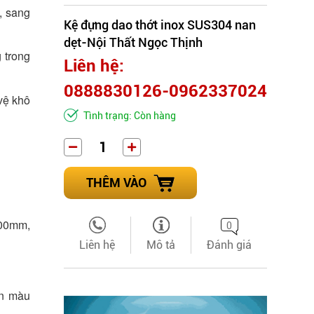
, sang
Kệ đựng dao thớt inox SUS304 nan
dẹt-Nội Thất Ngọc Thịnh
 trong
Liên hệ:
0888830126-0962337024
vệ khô
Tình trạng: Còn hàng
THÊM VÀO
200mm,
0
Liên hệ
Mô tả
Đánh giá
ỉn màu