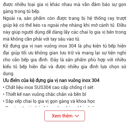
được nhiều loại gia vị khác nhau mà vẫn đảm bảo sự gọn
gàng trong tủ bếp.
Ngoài ra, sản phẩm còn được trang bị hệ thống ray trượt
giúp kệ có thể kéo ra ngoài nhẹ nhàng khi mở cánh tủ. Điều
này giúp người dùng dễ dàng lấy các chai lọ gia vị bên trong
mà không cần phải với tay sâu vào tủ.
Kệ đựng gia vị nan vuông inox 304 là phụ kiện tủ bếp hiện
đại giúp tối ưu không gian lưu trữ và mang lại sự tiện nghi
cho căn bếp gia đình. Đây là sản phẩm phù hợp với nhiều
kiểu tủ bếp hiện đại và được nhiều gia đình lựa chọn sử
dụng.
Ưu điểm của kệ đựng gia vị nan vuông inox 304
• Chất liệu inox SUS304 cao cấp chống rỉ sét
• Thiết kế nan vuông chắc chắn và bền bỉ
• Sắp xếp chai lọ gia vị gọn gàng và khoa học
• Ray trượt giúp kéo kệ ra nhẹ nhàng khi sử dụng
• Phù hợp với nhiều thiết kế tủ bếp hiện đại
Xem thêm
Thông số kỹ thuật
Mã hàng: