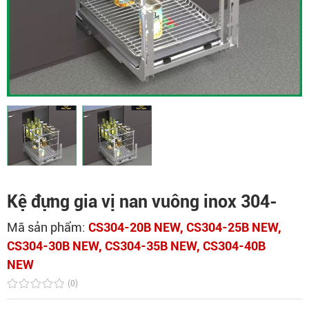
Kệ đựng gia vị nan vuông inox 304-
Mã sản phẩm:
CS304-20B NEW, CS304-25B NEW,
CS304-30B NEW, CS304-35B NEW, CS304-40B
NEW
(0)