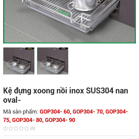
Kệ đựng xoong nồi inox SUS304 nan
oval-
Mã sản phẩm:
GOP304- 60, GOP304- 70, GOP304-
75, GOP304- 80, GOP304- 90
(0)