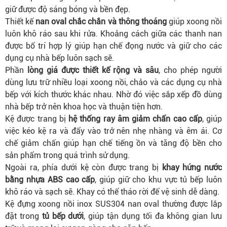
giữ được độ sáng bóng và bền đẹp.
Thiết kế
nan oval chắc chắn và thông thoáng
giúp xoong nồi
luôn khô ráo sau khi rửa. Khoảng cách giữa các thanh nan
được bố trí hợp lý giúp hạn chế đọng nước và giữ cho các
dụng cụ nhà bếp luôn sạch sẽ.
Phần
lòng giá được thiết kế rộng và sâu
, cho phép người
dùng lưu trữ nhiều loại xoong nồi, chảo và các dụng cụ nhà
bếp với kích thước khác nhau. Nhờ đó việc sắp xếp đồ dùng
nhà bếp trở nên khoa học và thuận tiện hơn.
Kệ được trang bị
hệ thống ray âm giảm chấn cao cấp
, giúp
việc kéo kệ ra và đẩy vào trở nên nhẹ nhàng và êm ái. Cơ
chế giảm chấn giúp hạn chế tiếng ồn và tăng độ bền cho
sản phẩm trong quá trình sử dụng.
Ngoài ra, phía dưới kệ còn được trang bị
khay hứng nước
bằng nhựa ABS cao cấp
, giúp giữ cho khu vực tủ bếp luôn
khô ráo và sạch sẽ. Khay có thể tháo rời để vệ sinh dễ dàng.
Kệ đựng xoong nồi inox SUS304 nan oval thường được lắp
đặt trong
tủ bếp dưới
, giúp tận dụng tối đa không gian lưu