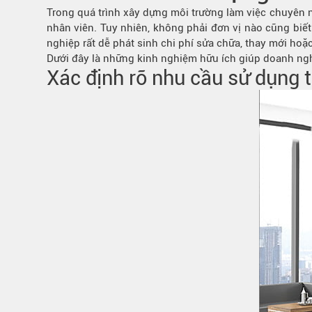
Bếp từ-Bếp hồng ngoại
Trong quá trình xây dựng môi trường làm việc chuyên ng
nhân viên. Tuy nhiên, không phải đơn vị nào cũng biế
Chậu rửa bát
nghiệp rất dễ phát sinh chi phí sửa chữa, thay mới hoặc
Ray trượt – bản lề – tay nắm cửa
Dưới đây là những kinh nghiệm hữu ích giúp doanh ngh
Phụ kiện tủ bếp dưới
Xác định rõ nhu cầu sử dụng 
Giá để bát đĩa đa năng
Giá để dao thớt
Kệ để chất tẩy rửa
Kệ gia vị
Kệ góc liên hoàn