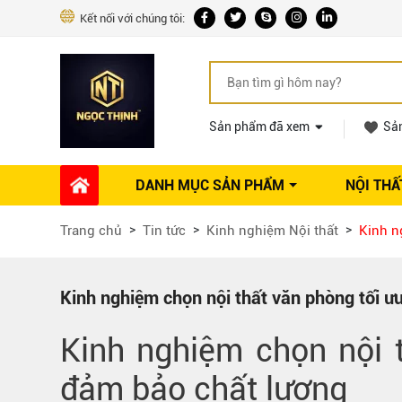
Kết nối với chúng tôi:
Sản phẩm đã xem
Sả
DANH MỤC SẢN PHẨM
NỘI THẤ
Phụ kiện Nội thất
Dự án thi công
Báo giá 
Trang chủ
Tin tức
Kinh nghiệm Nội thất
Kinh n
Ổ khóa tủ
Phụ kiện nội thất khác
Máy hút mùi
Kinh nghiệm chọn nội thất văn phòng tối ưu
Vòi rửa nhà bếp
Kinh nghiệm chọn nội t
Phụ kiện tủ áo
Phụ kiện tủ bếp trên
đảm bảo chất lượng
Thùng đựng gạo