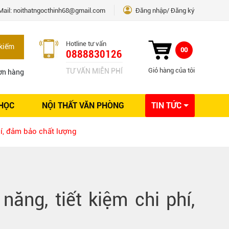
Mail:
noithatngocthinh68@gmail.com
Đăng nhập
Đăng ký
Hotline tư vấn
kiếm
00
0888830126
Giỏ hàng của tôi
TƯ VẤN MIỄN PHÍ
ơn hàng
 HỌC
NỘI THẤT VĂN PHÒNG
TIN TỨC
Kinh nghiệm Nội thất
hí, đảm bảo chất lượng
Sáng tạo
Ý tưởng trang trí
Giải pháp thiết kế
ăng, tiết kiệm chi phí,