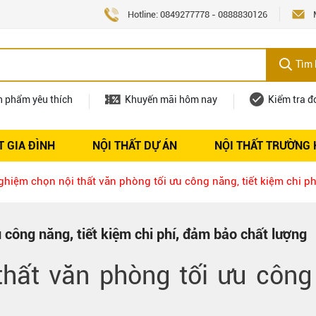
Hotline:
0849277778
-
0888830126
Tìm 
n phẩm yêu thích
Khuyến mãi hôm nay
Kiểm tra đ
T GIA ĐÌNH
NỘI THẤT DỰ ÁN
NỘI THẤT TRƯỜNG
Nội thất
Tuyển dụng
ghiệm chọn nội thất văn phòng tối ưu công năng, tiết kiệm chi p
 công năng, tiết kiệm chi phí, đảm bảo chất lượng
hất văn phòng tối ưu công n