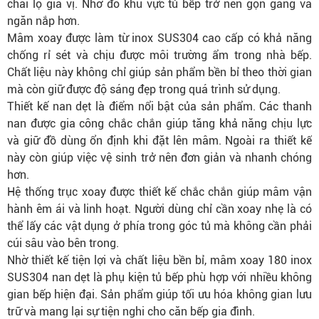
chai lọ gia vị. Nhờ đó khu vực tủ bếp trở nên gọn gàng và
ngăn nắp hơn.
Mâm xoay được làm từ inox SUS304 cao cấp có khả năng
chống rỉ sét và chịu được môi trường ẩm trong nhà bếp.
Chất liệu này không chỉ giúp sản phẩm bền bỉ theo thời gian
mà còn giữ được độ sáng đẹp trong quá trình sử dụng.
Thiết kế nan dẹt là điểm nổi bật của sản phẩm. Các thanh
nan được gia công chắc chắn giúp tăng khả năng chịu lực
và giữ đồ dùng ổn định khi đặt lên mâm. Ngoài ra thiết kế
này còn giúp việc vệ sinh trở nên đơn giản và nhanh chóng
hơn.
Hệ thống trục xoay được thiết kế chắc chắn giúp mâm vận
hành êm ái và linh hoạt. Người dùng chỉ cần xoay nhẹ là có
thể lấy các vật dụng ở phía trong góc tủ mà không cần phải
cúi sâu vào bên trong.
Nhờ thiết kế tiện lợi và chất liệu bền bỉ, mâm xoay 180 inox
SUS304 nan dẹt là phụ kiện tủ bếp phù hợp với nhiều không
gian bếp hiện đại. Sản phẩm giúp tối ưu hóa không gian lưu
trữ và mang lại sự tiện nghi cho căn bếp gia đình.