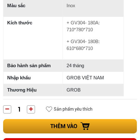
Màu sắc
Inox
Kích thước
+ GV304- 180A:
710*780*710
+ GV304- 180B:
610*680*710
Bảo hành sản phẩm
24 tháng
Nhập khẩu
GROB VIỆT NAM
Thương Hiệu
GROB
Sản phẩm yêu thích
THÊM VÀO