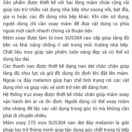
Sản phẩm được thiết kế với hai tầng mâm chứa rộng rãi
giúp lưu trữ nhiều vật dụng nhà bếp như xoong nồi, bát đĩa,
gia vị hoặc các đồ dùng nhà bếp khác. Khi cần sử dụng,
người dùng chỉ cần xoay mâm để đưa vật dụng ra phía
ngoài một cách nhanh chóng và thuận tiện.
Mâm xoay được làm từ inox SUS304 cao cấp giúp tăng độ
bền và khả năng chống rỉ sét trong môi trường nhà bếp.
Chất liệu inox giúp sản phẩm luôn sáng đẹp và có thể sử
dụng lâu dài.
Các thanh nan được thiết kế dạng nan dẹt chắc chắn giúp
tăng độ chịu lực và giữ đồ dùng ổn định khi đặt lên mâm.
Ngoài ra đáy melamin giúp hạn chế tình trạng rơi các vật
dụng nhỏ và giúp việc vệ sinh trở nên dễ dàng hơn.
Hệ thống trục xoay được thiết kế chắc chắn giúp mâm xoay
vận hành êm ái và ổn định. Người dùng có thể xoay mâm
nhẹ nhàng để lấy các vật dụng trong góc tủ mà không cần
phải di chuyển nhiều.
Mâm xoay 270 inox SUS304 nan dẹt đáy melamin là giải
pháp lưu trữ thông minh giúp tận dụng góc chết trong tủ bếp