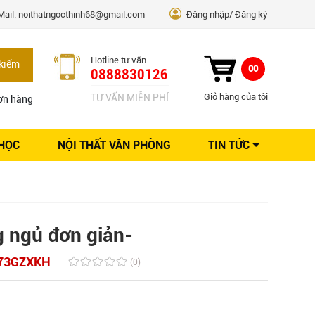
Mail:
noithatngocthinh68@gmail.com
Đăng nhập
Đăng ký
Hotline tư vấn
kiếm
00
0888830126
Giỏ hàng của tôi
TƯ VẤN MIỄN PHÍ
ơn hàng
 HỌC
NỘI THẤT VĂN PHÒNG
TIN TỨC
Kinh nghiệm Nội thất
Sáng tạo
Ý tưởng trang trí
Giải pháp thiết kế
 ngủ đơn giản-
73GZXKH
(0)