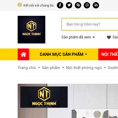
Kết nối với chúng tôi:
Sản phẩm đã xem
Sả
DANH MỤC SẢN PHẨM
NỘI THẤ
Phụ kiện Nội thất
Dự án thi công
Báo giá 
Trang chủ
Sản phẩm
Nội thất phòng ngủ
Giườ
Ổ khóa tủ
Phụ kiện nội thất khác
Máy hút mùi
Vòi rửa nhà bếp
Phụ kiện tủ áo
Phụ kiện tủ bếp trên
Thùng đựng gạo