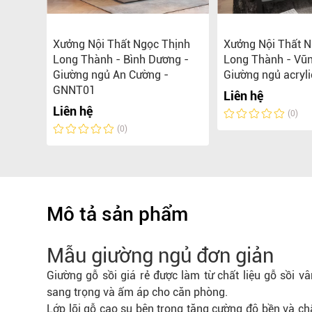
g ngủ
Xưởng Nội Thất Ngọc Thịnh
Xưởng Nội Thất N
n đại,
Long Thành - Bình Dương -
Long Thành - Vũn
Giường ngủ An Cường -
Giường ngủ acryli
GNNT01
Liên hệ
0.000 đ
Liên hệ
(0)
(0)
Mô tả sản phẩm
Mẫu giường ngủ đơn giản
Giường gỗ sồi giá rẻ được làm từ chất liệu gỗ sồi v
sang trọng và ấm áp cho căn phòng.
Lớp lõi gỗ cao su bên trong tăng cường độ bền và ch