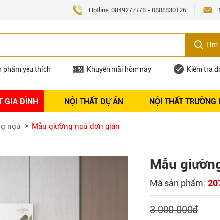
Hotline:
0849277778
-
0888830126
Tìm 
n phẩm yêu thích
Khuyến mãi hôm nay
Kiểm tra đ
T GIA ĐÌNH
NỘI THẤT DỰ ÁN
NỘI THẤT TRƯỜNG
Nội thất
Tuyển dụng
ng ngủ
Mẫu giường ngủ đơn giản
Mẫu giường
Mã sản phẩm:
20
3.000.000
đ