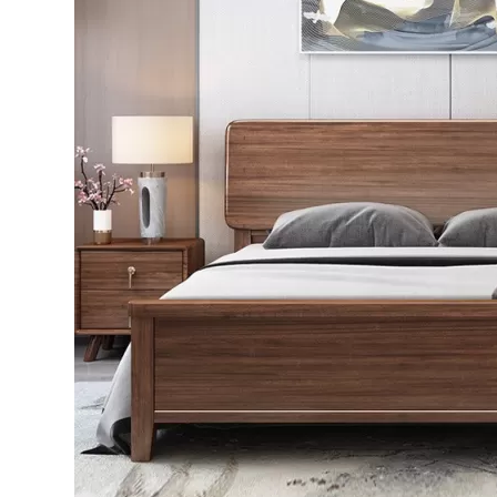
Bếp từ-Bếp hồng ngoại
Chậu rửa bát
Ray trượt – bản lề – tay nắm cửa
Phụ kiện tủ bếp dưới
Giá để bát đĩa đa năng
Giá để dao thớt
Kệ để chất tẩy rửa
Kệ gia vị
Kệ góc liên hoàn