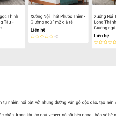
gọc Thịnh
Xưởng Nội Thất Phước Thiền-
Xưởng Nội 
g Tàu -
Giường ngủ 1m2 giá rẻ
Long Thành
c
Giường ngủ
Liên hệ
Liên hệ
(0)
ân tự nhiên, nổi bật với những đường vân gỗ độc đáo, tạo nên 
ắc chắn, trong khi lớp phủ veneer gỗ sồi bên ngoài bảo vệ bề 