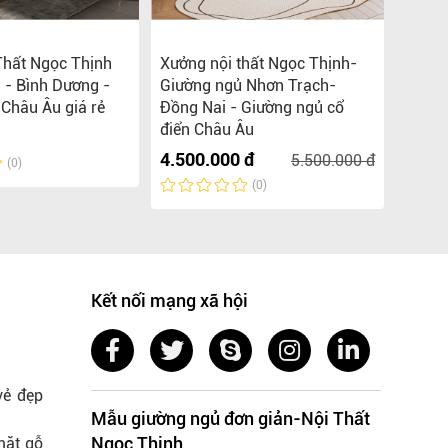
Thất Ngọc Thịnh
Xưởng nội thất Ngọc Thịnh-
Xưởng
 - Bình Dương -
Giường ngủ Nhơn Trạch-
Long T
 Châu Âu giá rẻ
Đồng Nai - Giường ngủ cổ
Ngủ B
điển Châu Âu
Liên 
4.500.000 đ
5.500.000 đ
(0)
(0)
Kết nối mạng xã hội
vẻ đẹp
Mẫu giường ngủ đơn giản-Nội Thất
Ngọc Thịnh
mặt gỗ