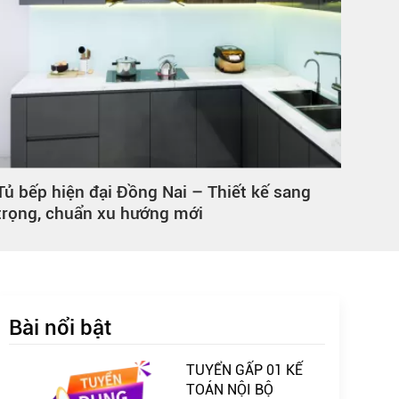
Tủ bếp hiện đại Đồng Nai – Thiết kế sang
Tủ h
trọng, chuẩn xu hướng mới
phù 
Bài nổi bật
TUYỂN GẤP 01 KẾ
TOÁN NỘI BỘ