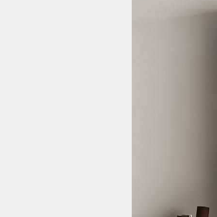
Bếp từ-Bếp hồng ngoại
Chậu rửa bát
Ray trượt – bản lề – tay nắm cửa
Phụ kiện tủ bếp dưới
Giá để bát đĩa đa năng
Giá để dao thớt
Kệ để chất tẩy rửa
Kệ gia vị
Kệ góc liên hoàn