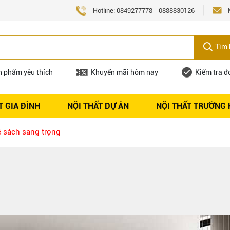
Hotline:
0849277778
-
0888830126
Tìm 
n phẩm yêu thích
Khuyến mãi hôm nay
Kiểm tra đ
T GIA ĐÌNH
NỘI THẤT DỰ ÁN
NỘI THẤT TRƯỜNG
Nội thất
Tuyển dụng
 sách sang trọng