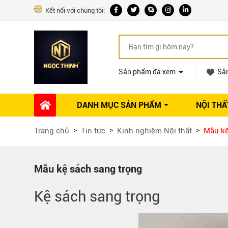
Kết nối với chúng tôi:
Sản phẩm đã xem
Sả
DANH MỤC SẢN PHẨM
NỘI THẤ
Phụ kiện Nội thất
Dự án thi công
Báo giá 
Trang chủ
Tin tức
Kinh nghiệm Nội thất
Mẫu kệ
Ổ khóa tủ
Phụ kiện nội thất khác
Máy hút mùi
Mẫu kệ sách sang trọng
Vòi rửa nhà bếp
Kệ sách sang trọng
Phụ kiện tủ áo
Phụ kiện tủ bếp trên
Thùng đựng gạo