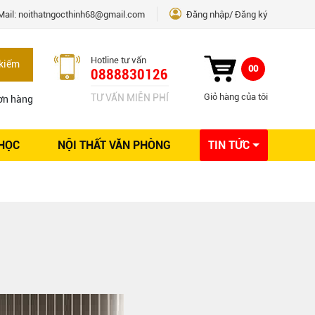
Mail:
noithatngocthinh68@gmail.com
Đăng nhập
Đăng ký
Hotline tư vấn
kiếm
00
0888830126
Giỏ hàng của tôi
TƯ VẤN MIỄN PHÍ
ơn hàng
 HỌC
NỘI THẤT VĂN PHÒNG
TIN TỨC
Kinh nghiệm Nội thất
Sáng tạo
Ý tưởng trang trí
Giải pháp thiết kế