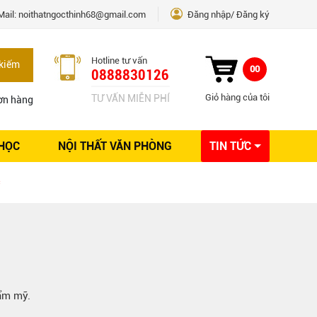
Mail:
noithatngocthinh68@gmail.com
Đăng nhập
Đăng ký
Hotline tư vấn
kiếm
00
0888830126
Giỏ hàng của tôi
TƯ VẤN MIỄN PHÍ
ơn hàng
 HỌC
NỘI THẤT VĂN PHÒNG
TIN TỨC
Kinh nghiệm Nội thất
c
Sáng tạo
Ý tưởng trang trí
Giải pháp thiết kế
hẩm mỹ.