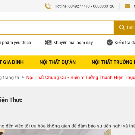
Hotline:
0849277778
-
0888830126
Tìm 
n phẩm yêu thích
Khuyến mãi hôm nay
Kiểm tra đ
T GIA ĐÌNH
NỘI THẤT DỰ ÁN
NỘI THẤT TRƯỜNG
Nội thất
Tuyển dụng
 trang trí
Nội Thất Chung Cư - Biến Ý Tưởng Thành Hiện Thự
iện Thực
ọng đến việc tối ưu hóa không gian để đảm bảo sự tiện nghi và t