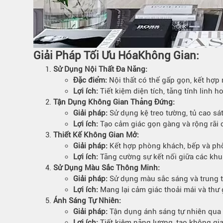
Giải Pháp Tối Ưu Hóa
Không Gian:
Sử Dụng Nội Thất Đa Năng:
Đặc điểm:
Nội thất có thể gấp gọn, kết hợp
Lợi ích:
Tiết kiệm diện tích, tăng tính linh 
Tận Dụng Không Gian Thẳng Đứng:
Giải pháp:
Sử dụng kệ treo tường, tủ cao sát
Lợi ích:
Tạo cảm giác gọn gàng và rộng rãi 
Thiết Kế Không Gian Mở:
Giải pháp:
Kết hợp phòng khách, bếp và ph
Lợi ích:
Tăng cường sự kết nối giữa các khu
Sử Dụng Màu Sắc Thông Minh:
Giải pháp:
Sử dụng màu sắc sáng và trung tí
Lợi ích:
Mang lại cảm giác thoải mái và thư 
Ánh Sáng Tự Nhiên:
Giải pháp:
Tận dụng ánh sáng tự nhiên qua 
Lợi ích:
Tiết kiệm năng lượng, tạo không gia