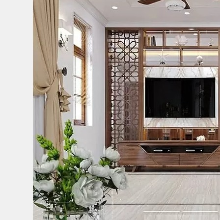
Bếp từ-Bếp hồng ngoại
Chậu rửa bát
Ray trượt – bản lề – tay nắm cửa
Phụ kiện tủ bếp dưới
Giá để bát đĩa đa năng
Giá để dao thớt
Kệ để chất tẩy rửa
Kệ gia vị
Kệ góc liên hoàn