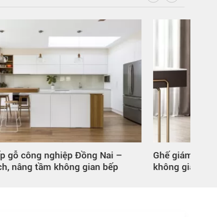
Ghế giám đốc đẹp tại Đồng Nai – Nâng tầm
Tủ g
không gian làm việc với lựa chọn phù hợp
thay