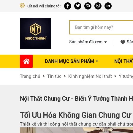
Kết nối với chúng tôi:
Sản phẩm đã xem
Sả
DANH MỤC SẢN PHẨM
NỘI THẤ
Phụ kiện Nội thất
Dự án thi công
Báo giá 
Trang chủ
Tin tức
Kinh nghiệm Nội thất
Ý tưởng
Ổ khóa tủ
Phụ kiện nội thất khác
Máy hút mùi
Nội Thất Chung Cư - Biến Ý Tưởng Thành H
Vòi rửa nhà bếp
Phụ kiện tủ áo
Tối Ưu Hóa Không Gian Chung Cư
Phụ kiện tủ bếp trên
Thiết kế và thi công nội thất chung cư cần phải chú tr
Thùng đựng gạo