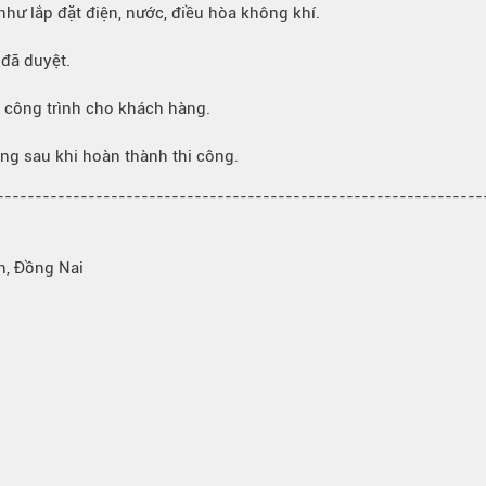
hư lắp đặt điện, nước, điều hòa không khí.
 đã duyệt.
ao công trình cho khách hàng.
àng sau khi hoàn thành thi công.
---------------------------------------------------------------
h, Đồng Nai