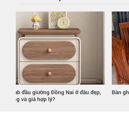
đẹp,
Bàn ghế ăn gỗ tự nhiên Vũng Tàu