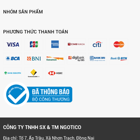
NHÓM SẢN PHẨM
PHƯƠNG THỨC THANH TOÁN
CÔNG TY TNHH SX & TM NGOTICO
Địa chỉ: Tổ 7, Ấp Trầu, Xã Nhơn Trạch, Đồng Nai