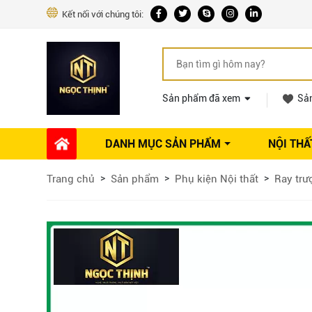
Kết nối với chúng tôi:
Sản phẩm đã xem
Sả
DANH MỤC SẢN PHẨM
NỘI THẤ
Phụ kiện Nội thất
Dự án thi công
Báo giá 
Trang chủ
Sản phẩm
Phụ kiện Nội thất
Ray trư
Ổ khóa tủ
Phụ kiện nội thất khác
Máy hút mùi
Vòi rửa nhà bếp
Phụ kiện tủ áo
Phụ kiện tủ bếp trên
Thùng đựng gạo