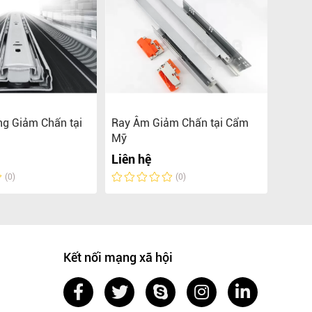
ng Giảm Chấn tại
Ray Âm Giảm Chấn tại Cẩm
Ray â
Mỹ
Thạn
Liên hệ
Liên 
(0)
(0)
Kết nối mạng xã hội