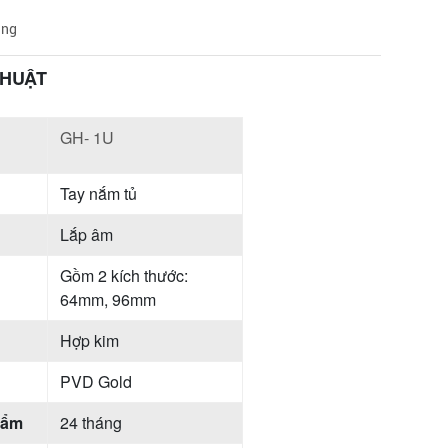
àng
THUẬT
GH- 1U
Tay nắm tủ
Lắp âm
Gồm 2 kích thước:
64mm, 96mm
Hợp kim
PVD Gold
hẩm
24 tháng