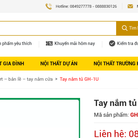
Hotline:
0849277778
-
0888830126
Tìm 
n phẩm yêu thích
Khuyến mãi hôm nay
Kiểm tra đ
T GIA ĐÌNH
NỘI THẤT DỰ ÁN
NỘI THẤT TRƯỜNG
Nội thất
Tuyển dụng
ợt – bản lề – tay nắm cửa
Tay nắm tủ GH-1U
Tay nắm t
Mã sản phẩm:
GH
Liên hệ: 