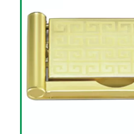
Bếp từ-Bếp hồng ngoại
Chậu rửa bát
Ray trượt – bản lề – tay nắm cửa
Phụ kiện tủ bếp dưới
Giá để bát đĩa đa năng
Giá để dao thớt
Kệ để chất tẩy rửa
Kệ gia vị
Kệ góc liên hoàn