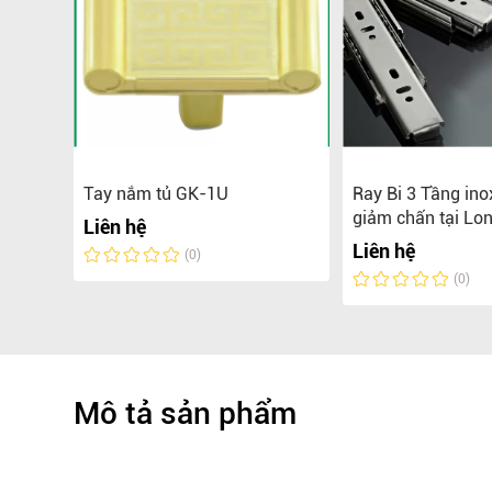
2-3
Tay nắm tủ GK-1U
Ray Bi 3 Tầng in
giảm chấn tại Lo
Liên hệ
Liên hệ
(0)
(0)
Mô tả sản phẩm