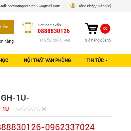
Mail:
noithatngocthinh68@gmail.com
Đăng nhập
Đăng ký
Hotline tư vấn
kiếm
00
0888830126
Giỏ hàng của tôi
TƯ VẤN MIỄN PHÍ
ơn hàng
 HỌC
NỘI THẤT VĂN PHÒNG
TIN TỨC
Kinh nghiệm Nội thất
Sáng tạo
Ý tưởng trang trí
Giải pháp thiết kế
ủ GH-1U-
-1U
(0)
0888830126-0962337024