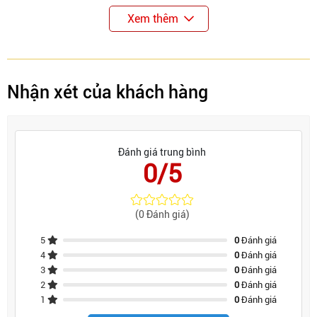
Xem thêm
GROB đa dạng mẫu mã sản phẩm khách hàng có
nhiều sự lựa chọn, mỗi khách hàng đến GROB sẽ
nhận được dịch vụ uy tín bảo hành chuyên nghiệp, hỗ
trợ tư vấn tận tình chu đáo giúp bạn có được gợi ý lựa
Nhận xét của khách hàng
chọn mẫu thông minh và chính xác nhất.
Cam kết các sản phẩm được nhập khẩu nguyên chiếc
theo dây chuyền công nghệ hiện đại của Châu Âu
Đánh giá trung bình
Chính sách bảo hành sản phẩm dài hạn lên đến 24
0/5
tháng.
(0 Đánh giá)
5
0
Đánh giá
4
0
Đánh giá
3
0
Đánh giá
2
0
Đánh giá
1
0
Đánh giá