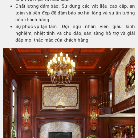
Chất lượng đảm bảo
: Sử dụng các vật liệu cao cấp, an
toàn và bền đẹp để đảm bảo sự hài lòng và sự tin tưởng
của khách hàng.
Sự phục vụ tận tâm
: Đội ngũ nhân viên giàu kinh
nghiệm, nhiệt tình và chu đáo, sẵn sàng hỗ trợ và giải
đáp mọi thắc mắc của khách hàng.