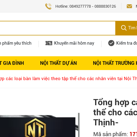
Hotline:
0849277778
-
0888830126
Tìm 
n phẩm yêu thích
Khuyến mãi hôm nay
Kiểm tra đ
T GIA ĐÌNH
NỘI THẤT DỰ ÁN
NỘI THẤT TRƯỜNG
Nội thất
Tuyển dụng
p các loại bàn làm việc theo tập thể cho các nhân viên tại Nội 
Tổng hợp cá
thể cho các
Thịnh-
Mã sản phẩm:
17