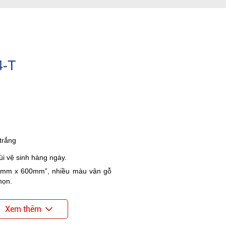
4-T
trắng
i vệ sinh hàng ngày.
00mm x 600mm”, nhiều màu vân gỗ
họn.
Xem thêm