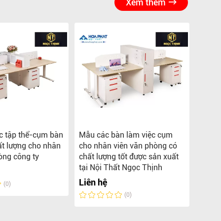
Xem thêm
c tập thể-cụm bàn
Mẫu các bàn làm việc cụm
Tổng 
ất lượng cho nhân
cho nhân viên văn phòng có
việc 
òng công ty
chất lượng tốt được sản xuất
phòng
tại Nội Thất Ngọc Thịnh
Liên 
Liên hệ
(0)
(0)