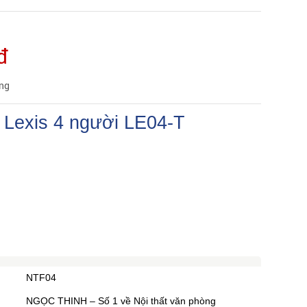
đ
àng
 Lexis 4 người LE04-T
NTF04
NGỌC THINH – Số 1 về Nội thất văn phòng