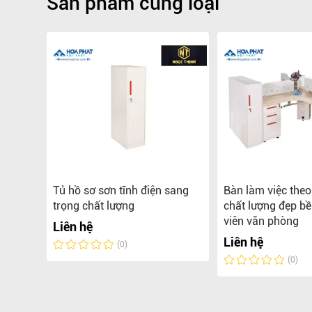
Sản phẩm cùng loại
iệc
Tủ hồ sơ sơn tĩnh điện sang
Bàn làm việc the
được
trọng chất lượng
chất lượng đẹp b
gọc
viên văn phòng
Liên hệ
Liên hệ
(0)
(0)