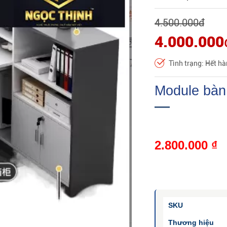
4.500.000
đ
4.000.000
Tình trạng: Hết h
Module bàn
2.800.000
₫
SKU
Thương hiệu