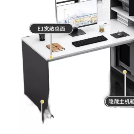
Bếp từ-Bếp hồng ngoại
Chậu rửa bát
Ray trượt – bản lề – tay nắm cửa
Phụ kiện tủ bếp dưới
Giá để bát đĩa đa năng
Giá để dao thớt
Kệ để chất tẩy rửa
Kệ gia vị
Kệ góc liên hoàn