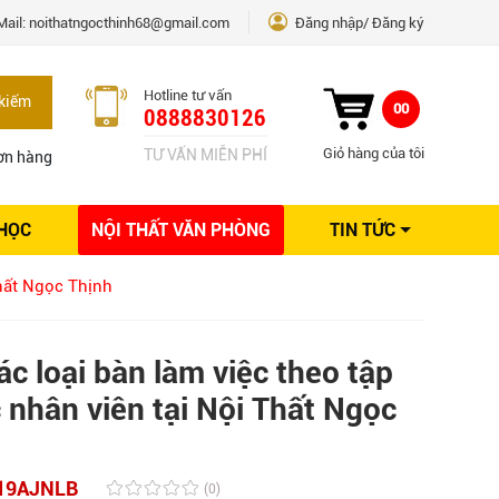
Mail:
noithatngocthinh68@gmail.com
Đăng nhập
Đăng ký
Hotline tư vấn
kiếm
00
0888830126
Giỏ hàng của tôi
TƯ VẤN MIỄN PHÍ
ơn hàng
 HỌC
NỘI THẤT VĂN PHÒNG
TIN TỨC
Kinh nghiệm Nội thất
Thất Ngọc Thịnh
Sáng tạo
Ý tưởng trang trí
Giải pháp thiết kế
c loại bàn làm việc theo tập
 nhân viên tại Nội Thất Ngọc
19AJNLB
(0)