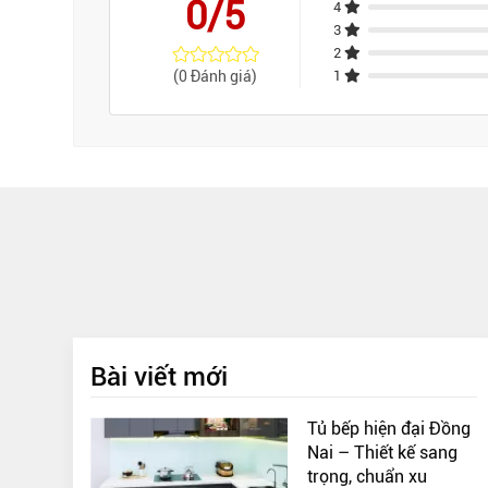
0/5
4
3
2
(0 Đánh giá)
1
Bài viết mới
Tủ bếp hiện đại Đồng
Nai – Thiết kế sang
trọng, chuẩn xu