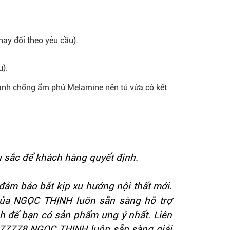
ay đổi theo yêu cầu).
).
anh chống ẩm phủ Melamine nên tủ vừa có kết
 sắc để khách hàng quyết định.
ảm bảo bắt kịp xu hướng nội thất mới.
của NGỌC THỊNH luôn sẵn sàng hỗ trợ
h để bạn có sản phẩm ưng ý nhất. Liên
4.277778 NGỌC THỊNH luôn sẵn sàng giải