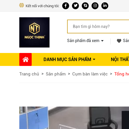
Kết nối với chúng tôi:
Sản phẩm đã xem
Sả
DANH MỤC SẢN PHẨM
NỘI THẤ
Phụ kiện Nội thất
Dự án thi công
Báo giá 
Trang chủ
Sản phẩm
Cụm bàn làm việc
Tổng h
Ổ khóa tủ
Phụ kiện nội thất khác
Máy hút mùi
Vòi rửa nhà bếp
Phụ kiện tủ áo
Phụ kiện tủ bếp trên
Thùng đựng gạo