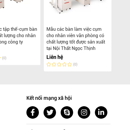
c tập thể-cụm bàn
Mẫu các bàn làm việc cụm
Tổng 
ất lượng cho nhân
cho nhân viên văn phòng có
việc 
òng công ty
chất lượng tốt được sản xuất
phòng
tại Nội Thất Ngọc Thịnh
Liên 
Liên hệ
(0)
(0)
Kết nối mạng xã hội