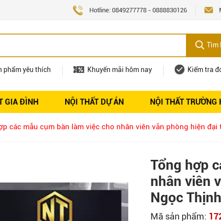
Hotline:
0849277778
-
0888830126
Tìm 
n phẩm yêu thích
Khuyến mãi hôm nay
Kiểm tra đ
T GIA ĐÌNH
NỘI THẤT DỰ ÁN
NỘI THẤT TRƯỜNG
Nội thất
Tuyển dụng
ợp các mẫu cụm bàn làm việc cho nhân viên văn phòng hiện đại 
Tổng hợp c
nhân viên v
Ngọc Thịnh
Mã sản phẩm:
17