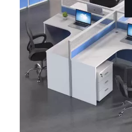
Bếp từ-Bếp hồng ngoại
Chậu rửa bát
Ray trượt – bản lề – tay nắm cửa
Phụ kiện tủ bếp dưới
Giá để bát đĩa đa năng
Giá để dao thớt
Kệ để chất tẩy rửa
Kệ gia vị
Kệ góc liên hoàn