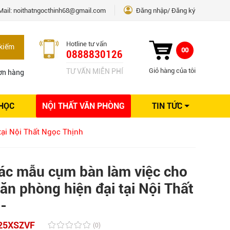
Mail:
noithatngocthinh68@gmail.com
Đăng nhập
Đăng ký
Hotline tư vấn
kiếm
00
0888830126
Giỏ hàng của tôi
TƯ VẤN MIỄN PHÍ
ơn hàng
 HỌC
NỘI THẤT VĂN PHÒNG
TIN TỨC
Kinh nghiệm Nội thất
tại Nội Thất Ngọc Thịnh
Sáng tạo
Ý tưởng trang trí
Giải pháp thiết kế
ác mẫu cụm bàn làm việc cho
ăn phòng hiện đại tại Nội Thất
-
25XSZVF
(0)