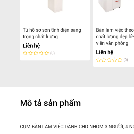
iệc
Tủ hồ sơ sơn tĩnh điện sang
Bàn làm việc the
được
trọng chất lượng
chất lượng đẹp b
gọc
viên văn phòng
Liên hệ
Liên hệ
(0)
(0)
Mô tả sản phẩm
CỤM BÀN LÀM VIỆC DÀNH CHO NHÓM 3 NGƯỜI, 4 N