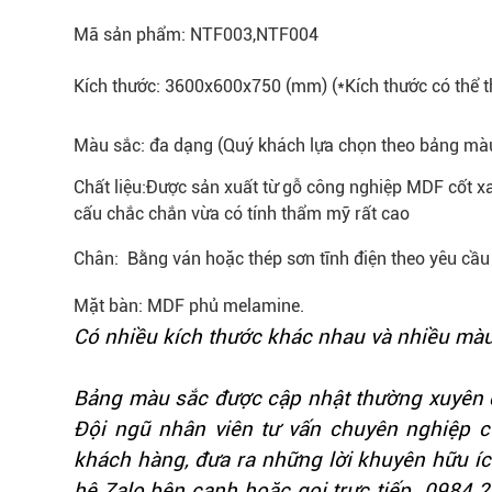
Mã sản phẩm:
NTF003,NTF004
Kích thước
:
3600x600x750 (mm) (*Kích thước có thể th
Màu sắc
:
đa dạng (Quý khách lựa chọn theo bảng màu
Chất liệu:
Được sản xuất từ gỗ công nghiệp MDF cốt x
cấu chắc chắn vừa có tính thẩm mỹ rất cao
Chân:
Bằng ván hoặc thép sơn tĩnh điện theo yêu cầu
Mặt bàn:
MDF phủ melamine.
Có nhiều kích thước khác nhau và nhiều màu
Bảng màu sắc được cập nhật thường xuyên đ
Đội ngũ nhân viên tư vấn chuyên nghiệp 
khách hàng, đưa ra những lời khuyên hữu íc
hệ Zalo bên cạnh hoặc gọi trực tiếp 098