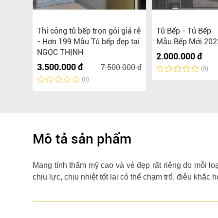
hiện
Thi công tủ bếp trọn gói giá rẻ
Tủ Bếp - Tủ Bếp
ượng
- Hơn 199 Mẫu Tủ bếp đẹp tại
Mẫu Bếp Mới 202
NGỌC THỊNH
2.000.000 đ
3.500.000 đ
0.000 đ
7.500.000 đ
(0)
(0)
Mô tả sản phẩm
Mang tính thẩm mỹ cao và vẻ đẹp rất riêng do mỗi lo
chịu lực, chịu nhiệt tốt lại có thể chạm trổ, điêu khắc họ