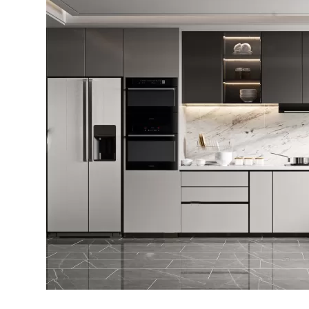
Bếp từ-Bếp hồng ngoại
Chậu rửa bát
Ray trượt – bản lề – tay nắm cửa
Phụ kiện tủ bếp dưới
Giá để bát đĩa đa năng
Giá để dao thớt
Kệ để chất tẩy rửa
Kệ gia vị
Kệ góc liên hoàn