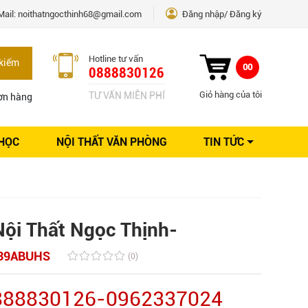
Mail:
noithatngocthinh68@gmail.com
Đăng nhập
Đăng ký
Hotline tư vấn
kiếm
00
0888830126
Giỏ hàng của tôi
TƯ VẤN MIỄN PHÍ
ơn hàng
 HỌC
NỘI THẤT VĂN PHÒNG
TIN TỨC
Kinh nghiệm Nội thất
Sáng tạo
Ý tưởng trang trí
Giải pháp thiết kế
Nội Thất Ngọc Thịnh-
39ABUHS
(0)
0888830126-0962337024