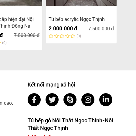
cấp hiện đại Nội
Tủ bếp acrylic Ngọc Thịnh
Tủ bế
Thịnh Đồng Nai
2.000.000 đ
2.000
7.500.000 đ
 đ
7.500.000 đ
(0)
(0)
Kết nối mạng xã hội
n cao,
Tủ bếp gỗ Nội Thất Ngọc Thịnh-Nội
Thất Ngọc Thịnh