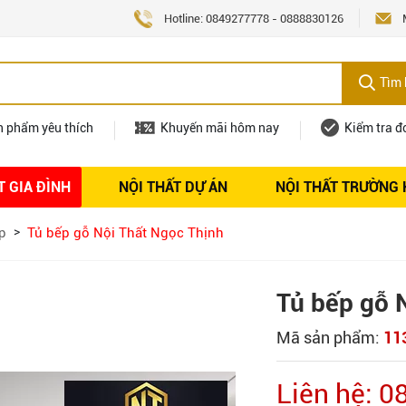
Hotline:
0849277778
-
0888830126
Tìm 
n phẩm yêu thích
Khuyến mãi hôm nay
Kiểm tra đ
T GIA ĐÌNH
NỘI THẤT DỰ ÁN
NỘI THẤT TRƯỜNG
Nội thất
Tuyển dụng
p
Tủ bếp gỗ Nội Thất Ngọc Thịnh
Tủ bếp gỗ 
Mã sản phẩm:
11
Liên hệ: 