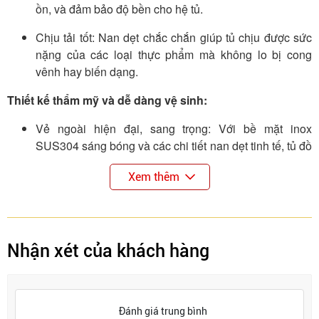
ồn, và đảm bảo độ bền cho hệ tủ.
Chịu tải tốt: Nan dẹt chắc chắn giúp tủ chịu được sức
nặng của các loại thực phẩm mà không lo bị cong
vênh hay biến dạng.
Thiết kế thẩm mỹ và dễ dàng vệ sinh:
Vẻ ngoài hiện đại, sang trọng: Với bề mặt inox
SUS304 sáng bóng và các chi tiết nan dẹt tinh tế, tủ đồ
khô tạo điểm nhấn cho không gian bếp.
Xem thêm
Dễ dàng vệ sinh: Bề mặt inox trơn nhẵn, chống bám
bẩn, dễ dàng lau chùi và giữ cho tủ luôn sạch sẽ.
LỢI ÍCH KHI SỬ DỤNG TỦ ĐỒ KHÔ 2 TẦNG NAN DET
Nhận xét của khách hàng
INOX SUS304
Giúp không gian bếp luôn ngăn nắp: Phân loại thực
phẩm rõ ràng giúp bếp sạch sẽ, tiện nghi và dễ dàng
Đánh giá trung bình
sắp xếp đồ dùng.