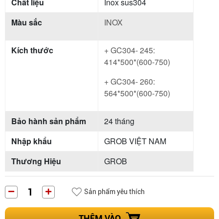
Chất liệu
Inox sus304
Màu sắc
INOX
Kích thước
+ GC304- 245:
414*500*(600-750)
+ GC304- 260:
564*500*(600-750)
Bảo hành sản phẩm
24 tháng
Nhập khẩu
GROB VIỆT NAM
Thương Hiệu
GROB
Sản phẩm yêu thích
THÊM VÀO