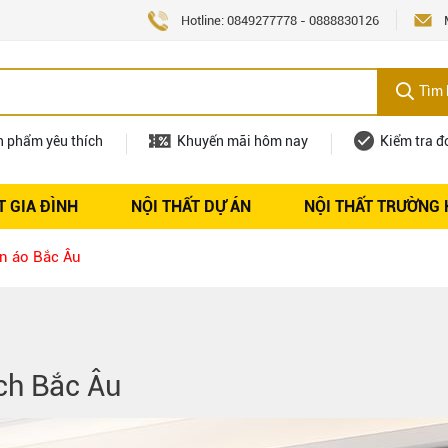
Hotline:
0849277778
-
0888830126
Tìm 
n phẩm yêu thích
Khuyến mãi hôm nay
Kiểm tra đ
T GIA ĐÌNH
NỘI THẤT DỰ ÁN
NỘI THẤT TRƯỜNG
Nội thất
Tuyển dụng
n áo Bắc Âu
ch Bắc Âu