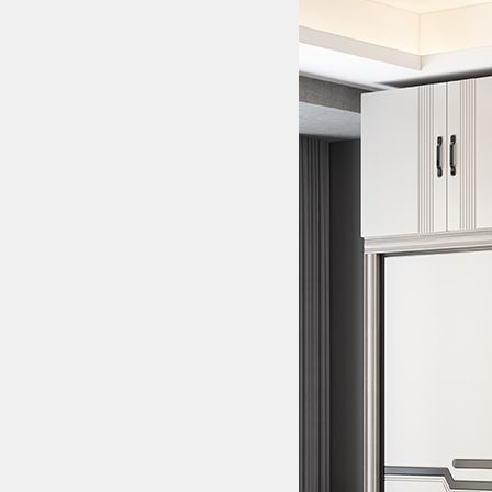
Bếp từ-Bếp hồng ngoại
Chậu rửa bát
Ray trượt – bản lề – tay nắm cửa
Phụ kiện tủ bếp dưới
Giá để bát đĩa đa năng
Giá để dao thớt
Kệ để chất tẩy rửa
Kệ gia vị
Kệ góc liên hoàn