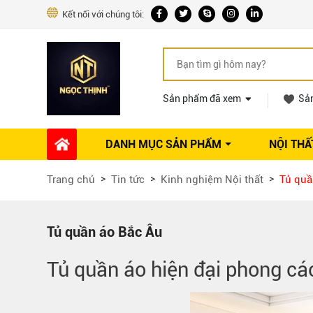
Kết nối với chúng tôi:
Sản phẩm đã xem
Sả
DANH MỤC SẢN PHẨM
NỘI THẤ
Phụ kiện Nội thất
Dự án thi công
Báo giá 
Trang chủ
Tin tức
Kinh nghiệm Nội thất
Tủ quầ
Ổ khóa tủ
Phụ kiện nội thất khác
Máy hút mùi
Tủ quần áo Bắc Âu
Vòi rửa nhà bếp
Tủ quần áo hiện đại phong cá
Phụ kiện tủ áo
Phụ kiện tủ bếp trên
Thùng đựng gạo