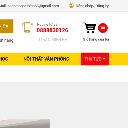
Mail:
noithatngocthinh68@gmail.com
Đăng nhập
Đăng ký
Hotline tư vấn
kiếm
00
0888830126
Giỏ hàng của tôi
TƯ VẤN MIỄN PHÍ
ơn hàng
 HỌC
NỘI THẤT VĂN PHÒNG
TIN TỨC
Kinh nghiệm Nội thất
Sáng tạo
Ý tưởng trang trí
Giải pháp thiết kế