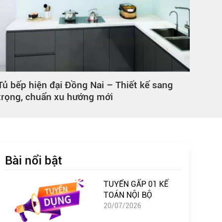
Tủ hồ sơ không cánh Đồng Nai chất lượng,
Cụm 
phù hợp mọi không gian
thiế
Bài nổi bật
TUYỂN GẤP 01 KẾ
TOÁN NỘI BỘ
20/07/2026