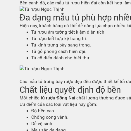
Bên cạnh đó, các mẫu tủ rượu hiện đại còn kết hợp làm 
Bếp từ-Bếp hồng ngoại
Chậu rửa bát
Đa dạng mẫu tủ phù hợp nhiề
Ray trượt – bản lề – tay nắm cửa
Hiện nay, khách hàng có thể dễ dàng lựa chọn nhiều k
Phụ kiện tủ bếp dưới
Tủ rượu âm tường tiết kiệm diện tích.
Giá để bát đĩa đa năng
Tủ rượu kết hợp kệ trang trí.
Giá để dao thớt
Tủ kính trưng bày sang trọng.
Tủ gỗ phong cách hiện đại.
Kệ để chất tẩy rửa
Tủ cổ điển dành cho biệt thự.
Kệ gia vị
Kệ góc liên hoàn
Các mẫu tủ trưng bày rượu đẹp đều được thiết kế tối ư
Chất liệu quyết định độ bền
Một chiếc
tủ rượu Đồng Nai
chất lượng thường được sả
Ưu điểm của các loại vật liệu này gồm:
Độ bền cao.
Chống cong vênh.
Dễ vệ sinh.
Màu sắc đa dạng.