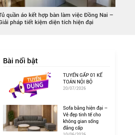
Thi công vách ngăn văn phòng nhôm kính –
Tủ H
giải pháp tối ưu không gian làm việc hiện đại
Giá 
Bài nổi bật
TUYỂN GẤP 01 KẾ
TOÁN NỘI BỘ
20/07/2026
Sofa băng hiện đại –
Vẻ đẹp tinh tế cho
không gian sống
đẳng cấp
10/06/2026