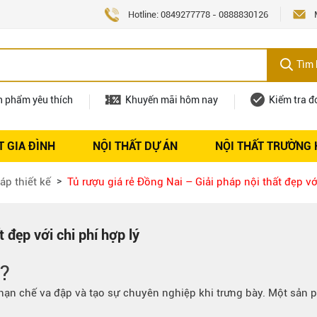
Hotline:
0849277778
-
0888830126
Tìm 
n phẩm yêu thích
Khuyến mãi hôm nay
Kiểm tra đ
T GIA ĐÌNH
NỘI THẤT DỰ ÁN
NỘI THẤT TRƯỜNG
Nội thất
Tuyển dụng
áp thiết kế
Tủ rượu giá rẻ Đồng Nai – Giải pháp nội thất đẹp vớ
 đẹp với chi phí hợp lý
ẻ?
hạn chế va đập và tạo sự chuyên nghiệp khi trưng bày. Một sản 