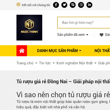
Kết nối với chúng tôi:
Sản phẩm đã xem
Sả
DANH MỤC SẢN PHẨM
NỘI THẤ
Phụ kiện Nội thất
Dự án thi công
Báo giá 
Trang chủ
Tin tức
Kinh nghiệm Nội thất
Giải ph
Ổ khóa tủ
Phụ kiện nội thất khác
Máy hút mùi
Tủ rượu giá rẻ Đồng Nai – Giải pháp nội thất
Vòi rửa nhà bếp
Vì sao nên chọn tủ rượu giá r
Phụ kiện tủ áo
Phụ kiện tủ bếp trên
Tủ rượu là món nội thất giúp bảo quản rượu gọn gàng, 
hiệu quả, đặc biệt với nhà phố và căn hộ.
Thùng đựng gạo