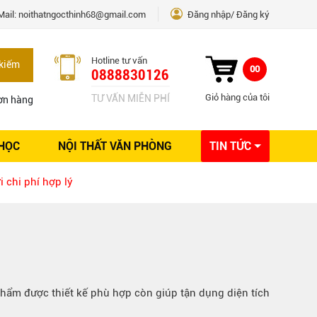
Mail:
noithatngocthinh68@gmail.com
Đăng nhập
Đăng ký
Hotline tư vấn
kiếm
00
0888830126
Giỏ hàng của tôi
TƯ VẤN MIỄN PHÍ
ơn hàng
 HỌC
NỘI THẤT VĂN PHÒNG
TIN TỨC
Kinh nghiệm Nội thất
i chi phí hợp lý
Sáng tạo
Ý tưởng trang trí
Giải pháp thiết kế
phẩm được thiết kế phù hợp còn giúp tận dụng diện tích