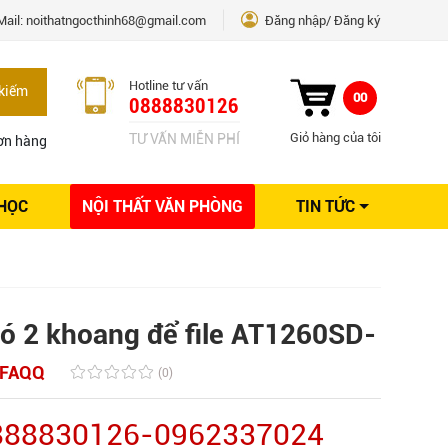
Mail:
noithatngocthinh68@gmail.com
Đăng nhập
Đăng ký
Hotline tư vấn
kiếm
00
0888830126
Giỏ hàng của tôi
TƯ VẤN MIỄN PHÍ
ơn hàng
 HỌC
NỘI THẤT VĂN PHÒNG
TIN TỨC
Kinh nghiệm Nội thất
Sáng tạo
Ý tưởng trang trí
Giải pháp thiết kế
 có 2 khoang để file AT1260SD-
FAQQ
(0)
0888830126-0962337024