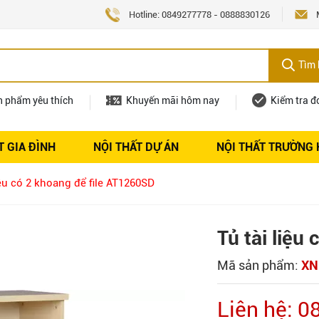
Hotline:
0849277778
-
0888830126
Tìm 
n phẩm yêu thích
Khuyến mãi hôm nay
Kiểm tra đ
T GIA ĐÌNH
NỘI THẤT DỰ ÁN
NỘI THẤT TRƯỜNG
Nội thất
Tuyển dụng
iệu có 2 khoang để file AT1260SD
Tủ tài liệu
Mã sản phẩm:
XN
Liên hệ: 