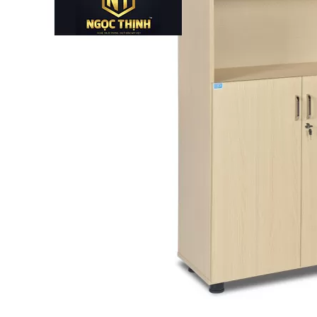
Bếp từ-Bếp hồng ngoại
Chậu rửa bát
Ray trượt – bản lề – tay nắm cửa
Phụ kiện tủ bếp dưới
Giá để bát đĩa đa năng
Giá để dao thớt
Kệ để chất tẩy rửa
Kệ gia vị
Kệ góc liên hoàn