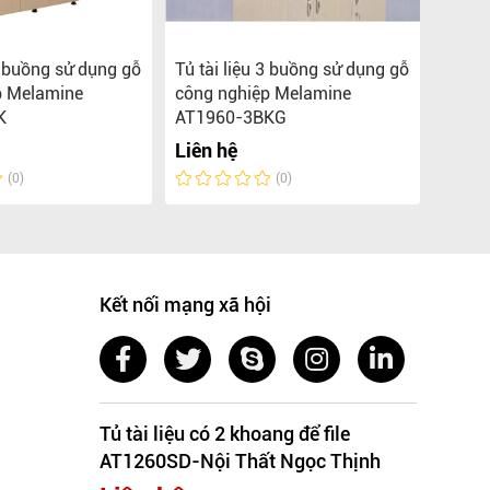
 3 buồng sử dụng gỗ
Tủ tài liệu 3 buồng sử dụng gỗ
Tủ vă
p Melamine
công nghiệp Melamine
Mela
K
AT1960-3BKG
Liên 
Liên hệ
(0)
(0)
Kết nối mạng xã hội
Tủ tài liệu có 2 khoang để file
AT1260SD-Nội Thất Ngọc Thịnh