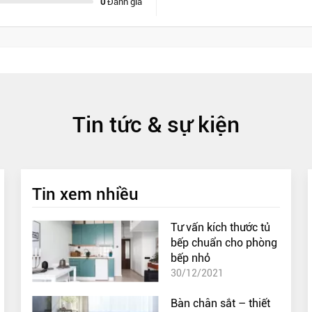
0
Đánh giá
Tin tức & sự kiện
ường.
chuẩn bị cần thiết để đảm bảo quá trình diễn ra một cách suôn s
Tin xem nhiều
a vòi rửa bát trong khoảng 5 phút để xả nước. Điều này giúp v
ước chảy mượt mà qua vòi sau khi lắp đặt.
Tư vấn kích thước tủ
bếp chuẩn cho phòng
sạch các bụi bẩn xung quanh vòi rửa bát. Điều này giúp loại 
bếp nhỏ
đặt.
30/12/2021
Bàn chân sắt – thiết