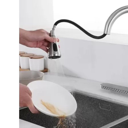
Bếp từ-Bếp hồng ngoại
Chậu rửa bát
Ray trượt – bản lề – tay nắm cửa
Phụ kiện tủ bếp dưới
Giá để bát đĩa đa năng
Giá để dao thớt
Kệ để chất tẩy rửa
Kệ gia vị
Kệ góc liên hoàn