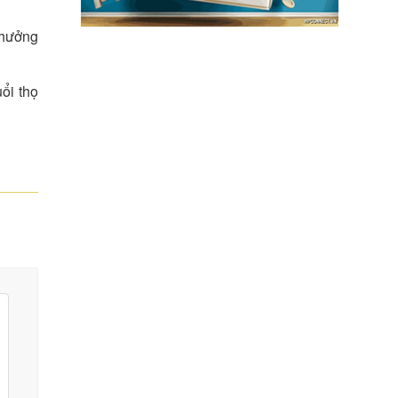
 hưởng
ổi thọ