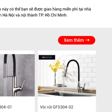
này có thể bạn sẽ được giao hàng miễn phí tại nhà
h Hà Nội và nội thành TP. Hồ Chí Minh.
Xem thêm
S304-01
Vòi rút GFS304-02
Vòi r