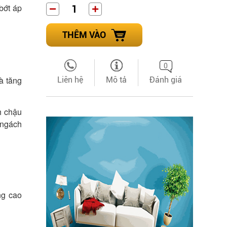
bớt áp
THÊM VÀO
0
à tăng
Liên hệ
Mô tả
Đánh giá
h chậu
 ngách
ng cao