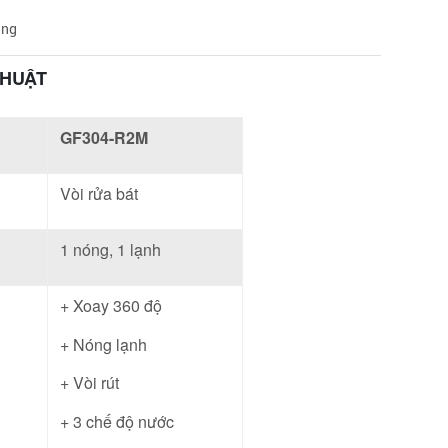
àng
THUẬT
GF304-R2M
Vòi rửa bát
1 nóng, 1 lạnh
+ Xoay 360 độ
+ Nóng lạnh
+ Vòi rút
+ 3 chế độ nước