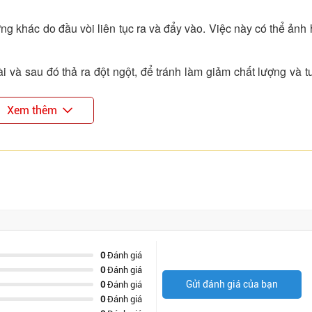
ứng khác do đầu vòi liên tục ra và đẩy vào. Việc này có thể ảnh
 và sau đó thả ra đột ngột, để tránh làm giảm chất lượng và tu
Xem thêm
giản tại nhà
à kiểm tra vòi nước được chính xác.
ể vòi rửa bát không bị gập hoặc đầu chờ quá cao.
 để tránh bị nứt vỡ, rò rỉ nước.
ách thuận lợi, bạn cần chuẩn bị các dụng cục sau:
0
Đánh giá
0
Đánh giá
Gửi đánh giá của bạn
0
Đánh giá
0
Đánh giá