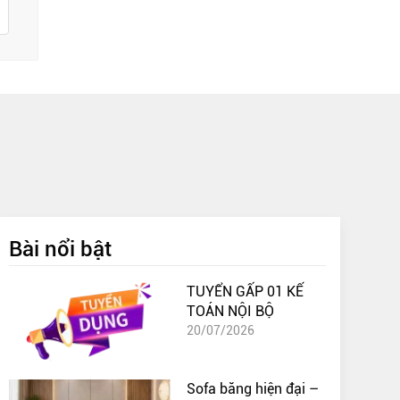
ẻ. Hãy
Bài nổi bật
ệ sinh
TUYỂN GẤP 01 KẾ
TOÁN NỘI BỘ
bỏ tạp
20/07/2026
Sofa băng hiện đại –