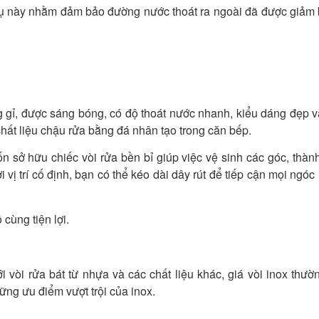
cụ này nhằm đảm bảo đường nước thoát ra ngoài đã được giảm 
g gỉ, được sáng bóng, có độ thoát nước nhanh, kiểu dáng đẹp v
chất liệu chậu rửa bằng đá nhân tạo trong căn bếp.
n sở hữu chiếc vòi rửa bền bỉ giúp việc vệ sinh các góc, thàn
 vị trí cố định, bạn có thể kéo dài dây rút để tiếp cận mọi ngóc
cùng tiện lợi.
i vòi rửa bát từ nhựa và các chất liệu khác, giá vòi inox thườ
ững ưu điểm vượt trội của inox.