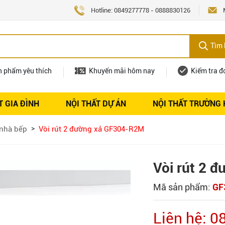
Hotline:
0849277778
-
0888830126
Tìm 
n phẩm yêu thích
Khuyến mãi hôm nay
Kiểm tra đ
T GIA ĐÌNH
NỘI THẤT DỰ ÁN
NỘI THẤT TRƯỜNG
Nội thất
Tuyển dụng
 nhà bếp
Vòi rút 2 đường xả GF304-R2M
Vòi rút 2 
Mã sản phẩm:
GF
Liên hệ: 