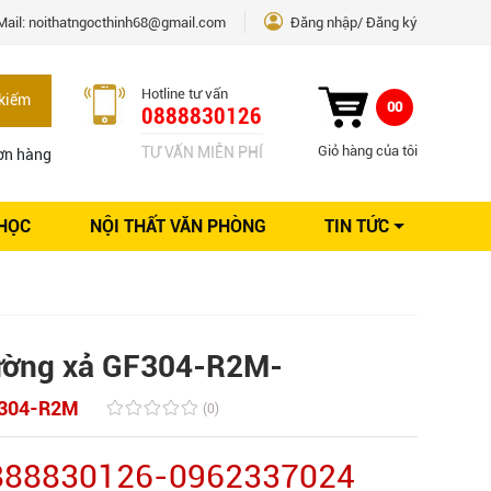
Mail:
noithatngocthinh68@gmail.com
Đăng nhập
Đăng ký
Hotline tư vấn
kiếm
00
0888830126
Giỏ hàng của tôi
TƯ VẤN MIỄN PHÍ
ơn hàng
 HỌC
NỘI THẤT VĂN PHÒNG
TIN TỨC
Kinh nghiệm Nội thất
Sáng tạo
Ý tưởng trang trí
Giải pháp thiết kế
đường xả GF304-R2M-
304-R2M
(0)
0888830126-0962337024