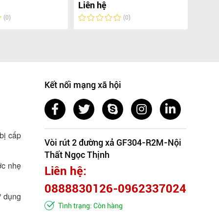
Liên hệ
Liên 
(0)
(0)
Kết nối mạng xã hội
 bị cấp
Vòi rút 2 đường xả GF304-R2M-Nội
Thất Ngọc Thịnh
ớc nhẹ
Liên hệ:
0888830126-0962337024
ử dụng
Tình trạng: Còn hàng