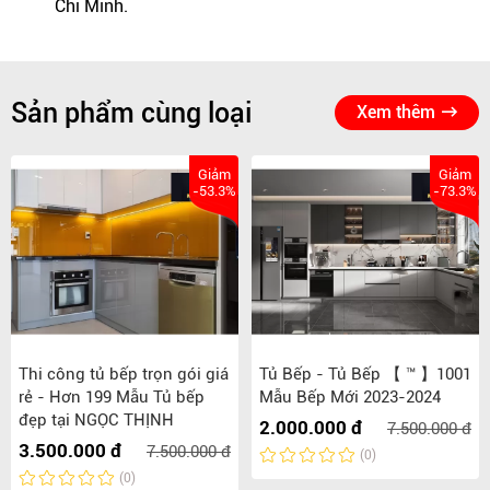
Chí Minh.
Sản phẩm cùng loại
Xem thêm
Giảm
Giảm
-53.3%
-73.3%
Thi công tủ bếp trọn gói giá
Tủ Bếp - Tủ Bếp 【 ™ 】1001
rẻ - Hơn 199 Mẫu Tủ bếp
Mẫu Bếp Mới 2023-2024
đẹp tại NGỌC THỊNH
2.000.000 đ
7.500.000 đ
3.500.000 đ
7.500.000 đ
(0)
(0)