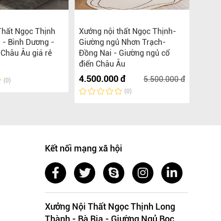
Thất Ngọc Thịnh
Xưởng nội thất Ngọc Thịnh-
Xưởng
 - Bình Dương -
Giường ngủ Nhơn Trạch-
Bình 
 Châu Âu giá rẻ
Đồng Nai - Giường ngủ cổ
Âu
điển Châu Âu
Liên 
4.500.000 đ
5.500.000 đ
(0)
(0)
Kết nối mạng xã hội
Xưởng Nội Thất Ngọc Thịnh Long
Thành - Bà Rịa - Giường Ngủ Bọc