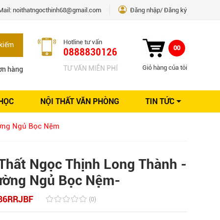
Mail:
noithatngocthinh68@gmail.com
Đăng nhập
Đăng ký
Hotline tư vấn
kiếm
00
0888830126
Giỏ hàng của tôi
TƯ VẤN MIỄN PHÍ
ơn hàng
 HỌC
NỘI THẤT VĂN PHÒNG
TIN TỨC
Kinh nghiệm Nội thất
ờng Ngủ Bọc Nệm
Sáng tạo
Ý tưởng trang trí
Giải pháp thiết kế
Thất Ngọc Thịnh Long Thành -
iường Ngủ Bọc Nệm-
86RRJBF
(0)