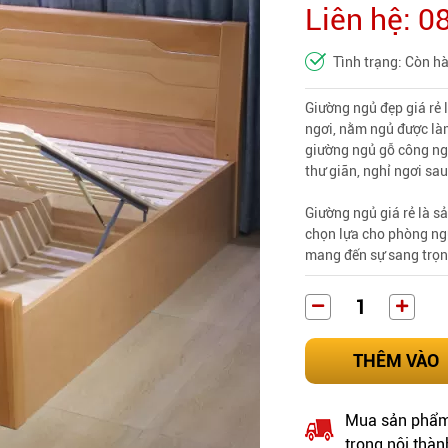
Liên hệ: 
Tình trạng: Còn h
Giường ngủ đẹp giá rẻ 
ngơi, nằm ngủ được làm
giường ngủ gỗ công ngh
thư giãn, nghỉ ngơi sa
Giường ngủ giá rẻ là s
chọn lựa cho phòng ngủ
mang đến sự sang trọn
THÊM VÀO
Mua sản phẩm 
trong nội thàn