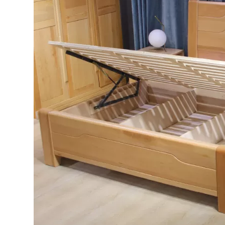
Bếp từ-Bếp hồng ngoại
Chậu rửa bát
Ray trượt – bản lề – tay nắm cửa
Phụ kiện tủ bếp dưới
Giá để bát đĩa đa năng
Giá để dao thớt
Kệ để chất tẩy rửa
Kệ gia vị
Kệ góc liên hoàn