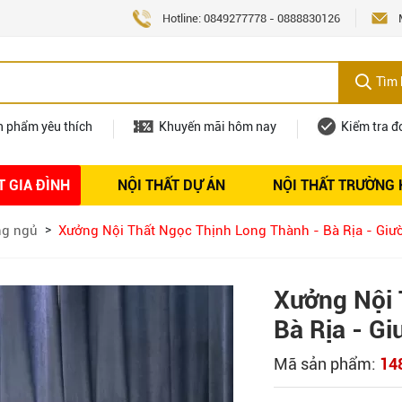
Hotline:
0849277778
-
0888830126
Tìm 
n phẩm yêu thích
Khuyến mãi hôm nay
Kiểm tra đ
T GIA ĐÌNH
NỘI THẤT DỰ ÁN
NỘI THẤT TRƯỜNG
Nội thất
Tuyển dụng
ng ngủ
Xưởng Nội Thất Ngọc Thịnh Long Thành - Bà Rịa - Giư
Xưởng Nội 
Bà Rịa - G
Mã sản phẩm:
14